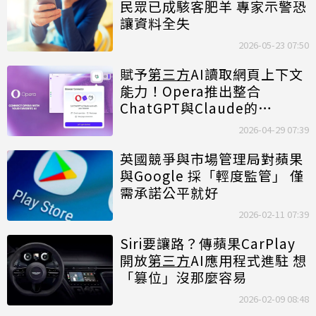
民眾已成駭客肥羊 專家示警恐
讓資料全失
2026-05-23 07:50
賦予
第三方
AI讀取網頁上下文
能力！Opera推出整合
ChatGPT與Claude的
「Browser Connector」功
2026-04-29 07:39
能
英國競爭與市場管理局對蘋果
與Google 採「輕度監管」 僅
需承諾公平就好
2026-02-11 07:39
Siri要讓路？傳蘋果CarPlay
開放
第三方
AI應用程式進駐 想
「篡位」沒那麼容易
2026-02-09 08:48