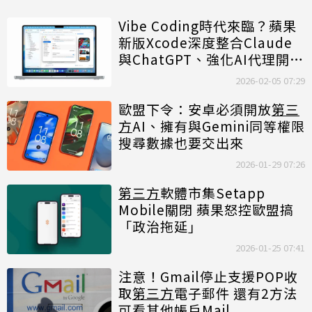
Vibe Coding時代來臨？蘋果
新版Xcode深度整合Claude
與ChatGPT、強化AI代理開發
能力
2026-02-05 07:29
歐盟下令：安卓必須開放
第三
方
AI、擁有與Gemini同等權限
搜尋數據也要交出來
2026-01-29 07:26
第三方
軟體市集Setapp
Mobile關閉 蘋果怒控歐盟搞
「政治拖延」
2026-01-25 07:41
注意！Gmail停止支援POP收
取
第三方
電子郵件 還有2方法
可看其他帳戶Mail