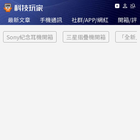
最新文章
手機通訊
社群/APP/網紅
開箱/評
Sony紀念耳機開箱
三星摺疊機開箱
「全新