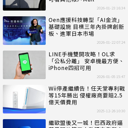
2026-01-23 16:34
Oen應援科技轉型「AI金流」
基礎設施 目標三年內掛牌創新
板、進軍日本市場
2026-01-22 07:24
LINE手機雙開攻略！OL求
「公私分離」 安卓機最方便、
iPhone四招可用
2026-01-05 15:47
Wii停產繼續告！任天堂專利戰
等15年勝出 侵權廠商要賠2.5
億天價費用
2025-12-26 10:30
繼歐盟後又一城！巴西政府逼