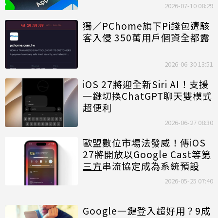
放互通
2026-07-10 08:29
獨／PChome旗下Pi錢包遭駭
客入侵 350萬用戶個資全都露
2026-06-30 13:51
iOS 27將迎全新Siri AI！支援
一鍵切換ChatGPT聊天雙模式
超便利
2026-06-27 08:30
歐盟數位市場法發威！傳iOS
27將開放以Google Cast等
第
三方
串流協定成為系統預設
2026-05-25 07:40
Google一鍵登入超好用？9成