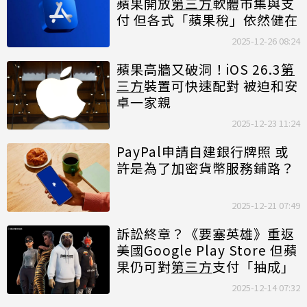
蘋果開放
第三方
軟體市集與支
付 但各式「蘋果稅」依然健在
2025-12-26 08:24
蘋果高牆又破洞！iOS 26.3
第
三方
裝置可快速配對 被迫和安
卓一家親
2025-12-23 11:24
PayPal申請自建銀行牌照 或
許是為了加密貨幣服務鋪路？
2025-12-21 07:49
訴訟終章？《要塞英雄》重返
美國Google Play Store 但蘋
果仍可對
第三方
支付「抽成」
2025-12-14 07:32