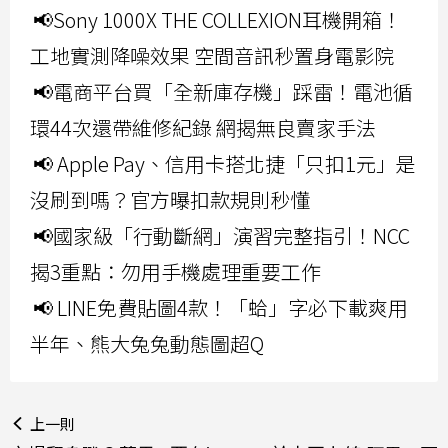
📢Sony 1000X THE COLLEXION耳機開箱！
工地實測降噪效果 空間音訊秒置身電影院
📢電商平台買「全新庫存機」踩雷！電池循
環44次還帶維修紀錄 網揭無良賣家手法
📢 Apple Pay、信用卡搭北捷「只扣1元」是
沒刷到嗎？官方曝扣款規則秒懂
📢國家級「行動斷網」演習完整指引！NCC
揭3重點：勿用手機處理重要工作
📢 LINE免費貼圖4款！「蛤」字必下載爽用
半年、熊大兔兔動態圖超Q
上一則