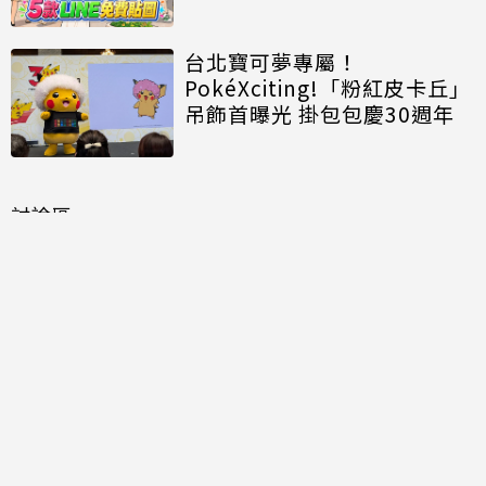
台北寶可夢專屬！
PokéXciting!「粉紅皮卡丘」
吊飾首曝光 掛包包慶30週年
討論區
共有
0
則留言
規範
回覆