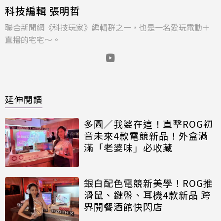
科技編輯 張明哲
聯合新聞網《科技玩家》編輯群之一，也是一名愛玩電動＋
直播的宅宅～。
延伸閱讀
多圖／我婆在這！直擊ROG初
音未來4款電競新品！外盒滿
滿「老婆味」必收藏
銀白配色電競新美學！ROG推
滑鼠、鍵盤、耳機4款新品 跨
界開餐酒館快閃店