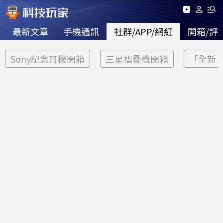
最新文章
手機通訊
社群/APP/網紅
開箱/評
Sony紀念耳機開箱
三星摺疊機開箱
「全新