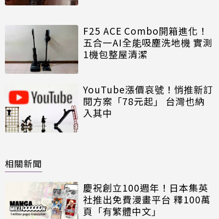
F25 ACE Combo開箱進化！
五合一AI全能吸塵洗地機 實測
1機包整屋清潔
YouTube漲價哀號！悄推新訂
閱方案「78元起」 台灣也納
入其中
相關新聞
慶祝創立100週年！日本集英
社推出免費漫畫平台 釋100萬
頁「有繁體中文」