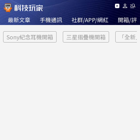
最新文章
手機通訊
社群/APP/網紅
開箱/評
Sony紀念耳機開箱
三星摺疊機開箱
「全新