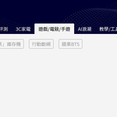
評測
3C家電
遊戲/電競/手遊
AI浪潮
教學/工
新」庫存機
行動斷網
蘋果BTS