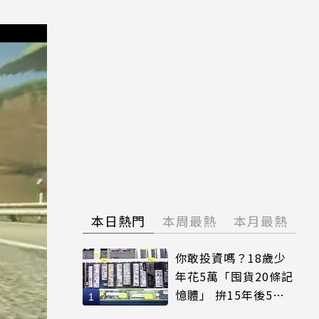
本日熱門
本周最熱
本月最熱
你敢投資嗎？18歲少
年花5萬「囤貨20條記
憶體」 拚15年後5倍
賣出