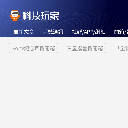
最新文章
手機通訊
社群/APP/網紅
開箱/
Sony紀念耳機開箱
三星摺疊機開箱
「全