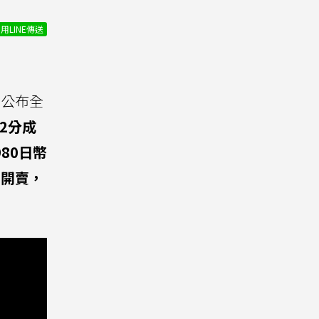
用LINE傳送
表會公布全
h 2分成
80日幣
月開賣，