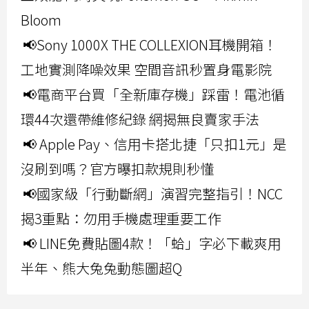
Bloom
📢Sony 1000X THE COLLEXION耳機開箱！
工地實測降噪效果 空間音訊秒置身電影院
📢電商平台買「全新庫存機」踩雷！電池循
環44次還帶維修紀錄 網揭無良賣家手法
📢 Apple Pay、信用卡搭北捷「只扣1元」是
沒刷到嗎？官方曝扣款規則秒懂
📢國家級「行動斷網」演習完整指引！NCC
揭3重點：勿用手機處理重要工作
📢 LINE免費貼圖4款！「蛤」字必下載爽用
半年、熊大兔兔動態圖超Q