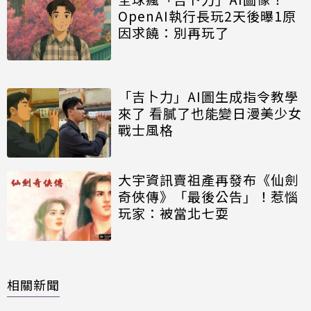
OpenAI執行長玩2天後曝1原
因求饒：別再玩了
「吉卜力」AI圖生成指令教學
來了 看膩了也能變日漫美少女
戰士風格
大宇資訊賣祖產再發布《仙劍
奇俠傳》「最後公告」！惹惱
玩家：被當北七耍
相關新聞