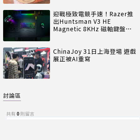
迎戰極致電競手速！Razer推
出Huntsman V3 HE
Magnetic 8KHz 磁軸鍵盤效
能再進化
ChinaJoy 31日上海登場 遊戲
展正被AI重寫
討論區
共有
0
則留言