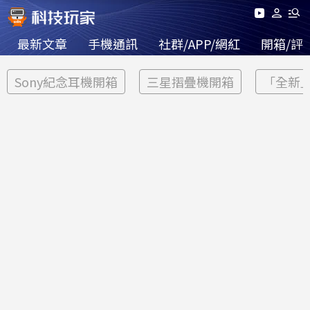
最新文章
手機通訊
社群/APP/網紅
開箱/評
Sony紀念耳機開箱
三星摺疊機開箱
「全新