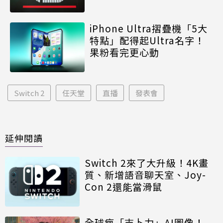
iPhone Ultra摺疊機「5大
特點」配得起Ultra名字！
果粉看完更心動
Switch 2
任天堂
直播
發表會
延伸閱讀
Switch 2來了大升級！4K畫
質、新增語音聊天室、Joy-
Con 2還能當滑鼠
全球瘋「吉卜力」AI圖像！