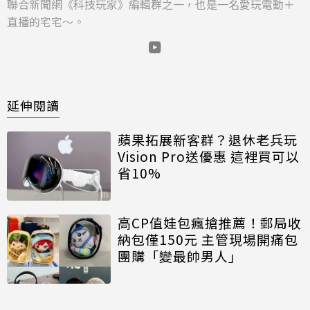
聯合新聞網《科技玩家》編輯群之一，也是一名愛玩電動＋
直播的宅宅～。
延伸閱讀
蘋果拓展新客群？退休老兵玩
Vision Pro送優惠 這裡買可以
省10%
高CP值娃包瘋搶推薦！郵局收
納包僅150元 主管現場開痛包
團購「變最帥男人」