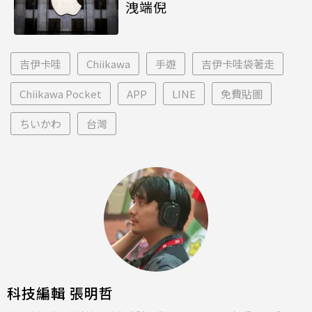
洩端倪
吉伊卡哇
Chiikawa
手遊
吉伊卡哇袋著走
Chiikawa Pocket
APP
LINE
免費貼圖
ちいかわ
台灣
科技編輯 張明哲