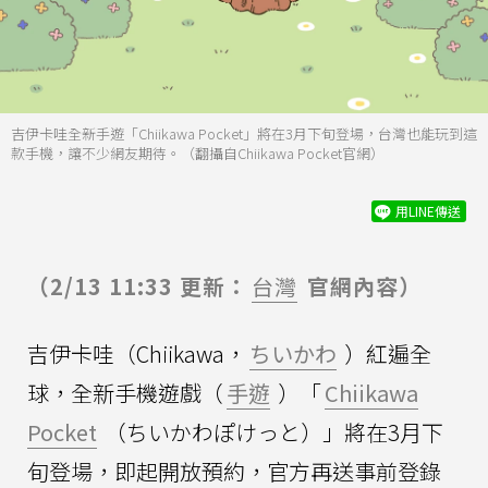
吉伊卡哇全新手遊「Chiikawa Pocket」將在3月下旬登場，台灣也能玩到這
款手機，讓不少網友期待。（翻攝自Chiikawa Pocket官網）
用LINE傳送
（2/13 11:33 更新：
台灣
官網內容）
吉伊卡哇（Chiikawa，
ちいかわ
）紅遍全
球，全新手機遊戲（
手遊
）「
Chiikawa
Pocket
（ちいかわぽけっと）」將在3月下
旬登場，即起開放預約，官方再送事前登錄