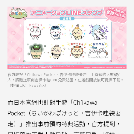
官方慶祝「Chiikawa Pocket，吉伊卡哇袋著走」手遊預約人數破百
人，將贈送原創吉伊卡哇LINE免費貼圖，在遊戲開放後可提供下載。
（翻攝自Chiikawa的X）
而日本官網也針對手遊「Chiikawa
Pocket（ちいかわぽけっと，吉伊卡哇袋著
走）」推出事前預約特典活動，官方提到，