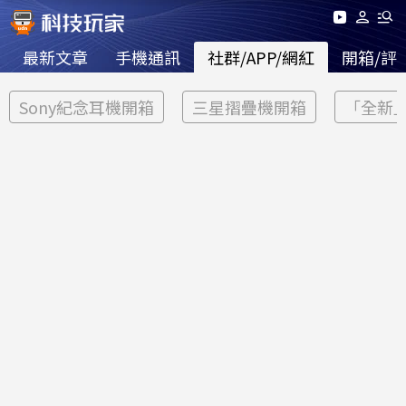
最新文章
手機通訊
社群/APP/網紅
開箱/評
Sony紀念耳機開箱
三星摺疊機開箱
「全新