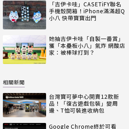
「吉伊卡哇」CASETiFY聯名
手機殼開箱！iPhone滿滿超Q
小八 快帶寶寶出門
她抽吉伊卡哇「自製一番賞」
獲「本壘板小八」氣炸 網酸店
家：被棒球打到？
相關新聞
台灣寶可夢中心開賣12款新
品！「復古遊戲包裝」變周
邊、T恤可裝進收納包
Google Chrome終於可看