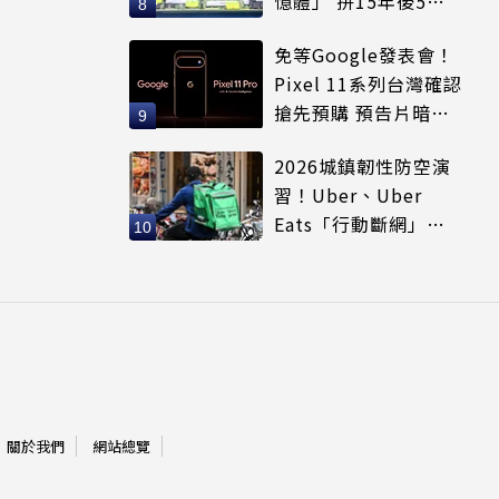
憶體」 拚15年後5倍
賣出
免等Google發表會！
Pixel 11系列台灣確認
搶先預購 預告片暗示
全新配色
2026城鎮韌性防空演
習！Uber、Uber
Eats「行動斷網」注
意5大區域暫停時間
關於我們
網站總覽