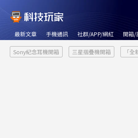
最新文章
手機通訊
社群/APP/網紅
開箱/
Sony紀念耳機開箱
三星摺疊機開箱
「全