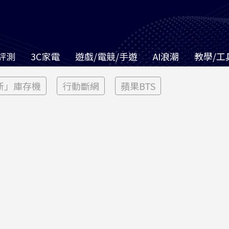
評測
3C家電
遊戲/電競/手遊
AI浪潮
教學/工
新」庫存機
行動斷網
蘋果BTS