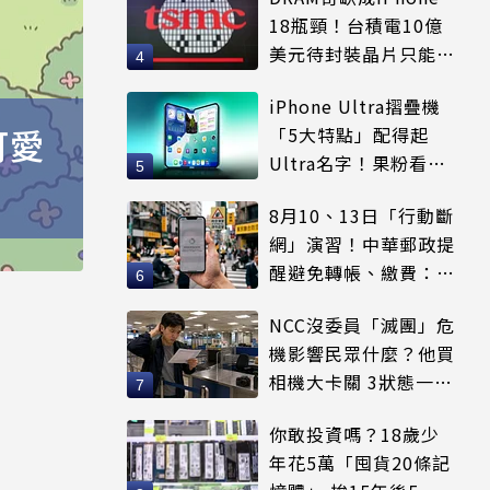
18瓶頸！台積電10億
美元待封裝晶片只能枯
等
iPhone Ultra摺疊機
可愛
「5大特點」配得起
Ultra名字！果粉看完
更心動
8月10、13日「行動斷
網」演習！中華郵政提
醒避免轉帳、繳費：務
必留紀錄
NCC沒委員「滅團」危
機影響民眾什麼？他買
相機大卡關 3狀態一同
受害
你敢投資嗎？18歲少
年花5萬「囤貨20條記