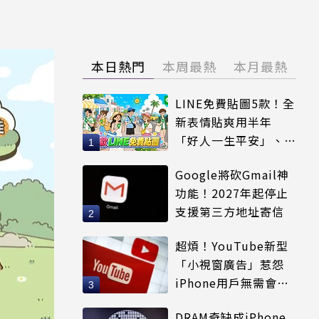
本日熱門
本周最熱
本月最熱
LINE免費貼圖5款！全
新表情貼爽用半年
「好人一生平安」、
「好熱」必用
Google將砍Gmail神
功能！2027年起停止
支援第三方地址寄信
超煩！YouTube新型
「小視窗廣告」惹怨
iPhone用戶無需會員
輕鬆解決
DRAM奇缺成iPhone