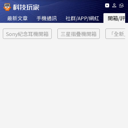
最新文章
手機通訊
社群/APP/網紅
開箱/評
Sony紀念耳機開箱
三星摺疊機開箱
「全新