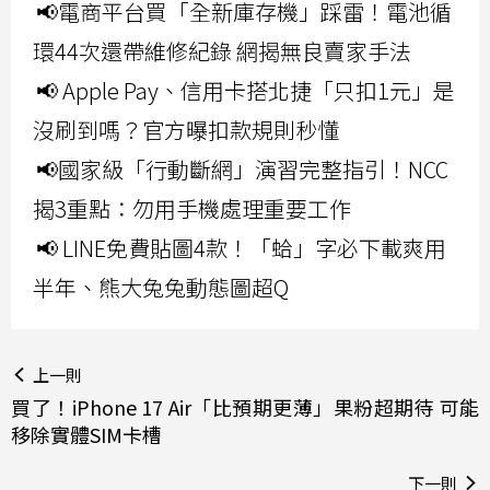
📢電商平台買「全新庫存機」踩雷！電池循
環44次還帶維修紀錄 網揭無良賣家手法
📢 Apple Pay、信用卡搭北捷「只扣1元」是
沒刷到嗎？官方曝扣款規則秒懂
📢國家級「行動斷網」演習完整指引！NCC
揭3重點：勿用手機處理重要工作
📢 LINE免費貼圖4款！「蛤」字必下載爽用
半年、熊大兔兔動態圖超Q
上一則
買了！iPhone 17 Air「比預期更薄」果粉超期待 可能
移除實體SIM卡槽
下一則