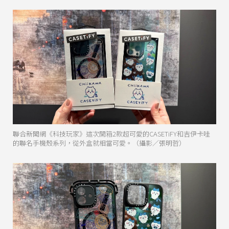
聯合新聞網《科技玩家》這次開箱2款超可愛的CASETiFY和吉伊卡哇
的聯名手機殼系列，從外盒就相當可愛。（攝影／張明哲）