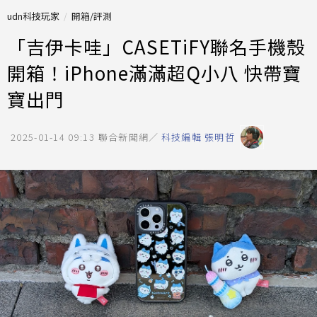
udn科技玩家
開箱/評測
「吉伊卡哇」CASETiFY聯名手機殼
開箱！iPhone滿滿超Q小八 快帶寶
寶出門
2025-01-14 09:13
聯合新聞網／
科技編輯 張明哲