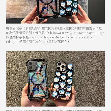
聯合新聞網《科技玩家》這次開箱2款超可愛的CASETiFY和吉伊卡哇
的聯名手機殼系列，分別是「Chiikawa Travel Visa Stamp Case」Ultra
終極防摔手機殼，和「Hachiware Medley Pattern Case - Blue
Edition」鏡面立架手機殼。（攝影／張明哲）