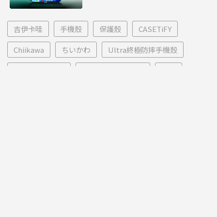
吉伊卡哇
手機殼
保護殼
CASETiFY
Chiikawa
ちいかわ
Ultra終極防摔手機殼
鏡面立架手機殼
iPhone 16 Pro Max
開箱
科技編輯 張明哲
聯合新聞網《科技玩家》編輯群之一，也是一名愛玩電動＋
直播的宅宅～。