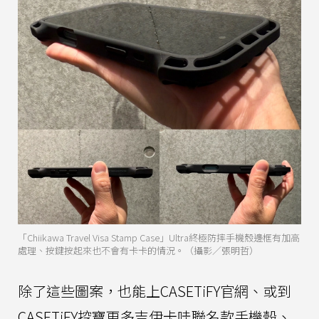
「Chiikawa Travel Visa Stamp Case」Ultra終極防摔手機殼邊框有加高
處理、按鍵按起來也不會有卡卡的情況。（攝影／張明哲）
除了這些圖案，也能上CASETiFY官網、或到
CASETiFY挖寶更多吉伊卡哇聯名款手機殼、