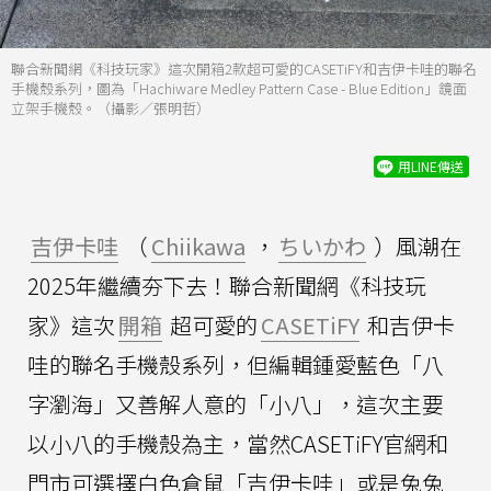
聯合新聞網《科技玩家》這次開箱2款超可愛的CASETiFY和吉伊卡哇的聯名
手機殼系列，圖為「Hachiware Medley Pattern Case - Blue Edition」鏡面
立架手機殼。（攝影／張明哲）
用LINE傳送
吉伊卡哇
（
Chiikawa
，
ちいかわ
）風潮在
2025年繼續夯下去！聯合新聞網《科技玩
家》這次
開箱
超可愛的
CASETiFY
和吉伊卡
哇的聯名手機殼系列，但編輯鍾愛藍色「八
字瀏海」又善解人意的「小八」，這次主要
以小八的手機殼為主，當然CASETiFY官網和
門市可選擇白色倉鼠「吉伊卡哇」或是兔兔