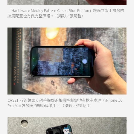
「Hachiware Medley Pattern Case - Blue Edition」鏡面立架手機殼的
按鍵配置也有做完整保護。（攝影／張明哲）
CASETiFY的鏡面立架手機殼的相機控制鍵也有挖空處理，iPhone 16
Pro Max裝殼後拍照仍算順手。（攝影／張明哲）