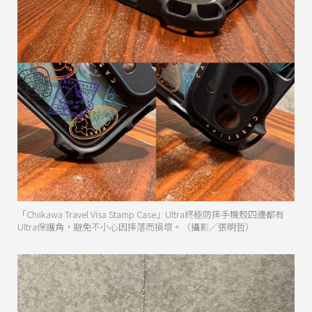
「Chiikawa Travel Visa Stamp Case」Ultra終極防摔手機殼四邊都有
Ultra保護角，避免不小心因摔落而損壞。（攝影／張明哲）