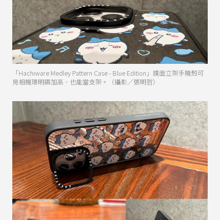
「Hachiware Medley Pattern Case - Blue Edition」鏡面立架手機殼可
見相機環明顯加高、也能當支架。（攝影／張明哲）