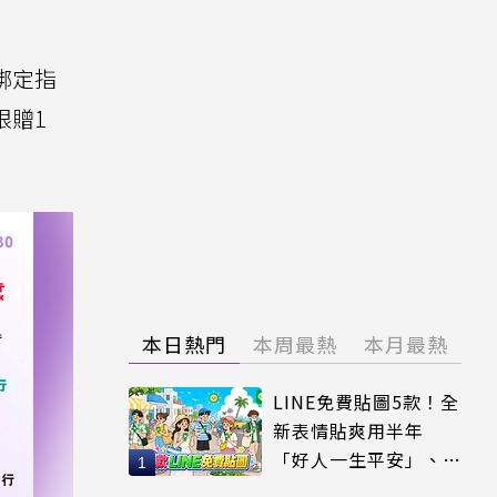
y綁定指
限贈1
本日熱門
本周最熱
本月最熱
LINE免費貼圖5款！全
新表情貼爽用半年
「好人一生平安」、
「好熱」必用