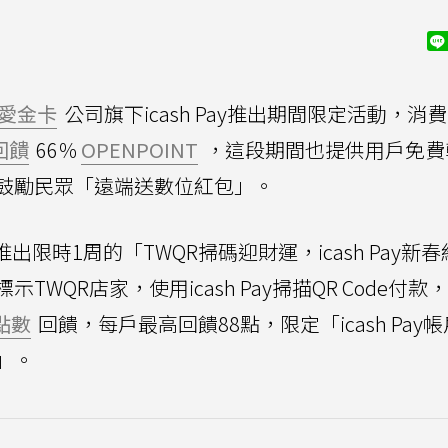
愛金卡
公司旗下icash Pay推出期間限定活動，消
回饋
66％
OPENPOINT
，這段期間也提供用戶免費
鼓勵民眾「遠端送數位紅包」。
日，推出限時1周的「TWQR掃碼迎財運，icash Pay新
WQR店家，使用icash Pay掃描QR Code付款
點數
回饋，每戶最高回饋88點，限定「icash Pay
」。