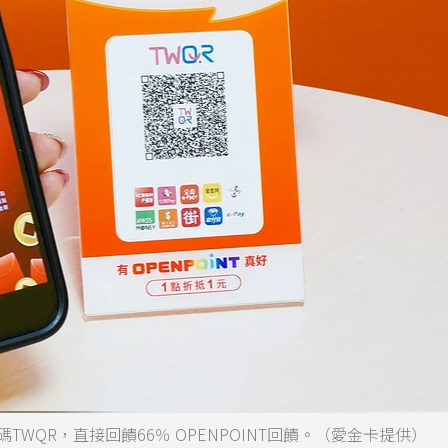
y掃碼TWQR，直接回饋66％ OPENPOINT回饋。（愛金卡提供）