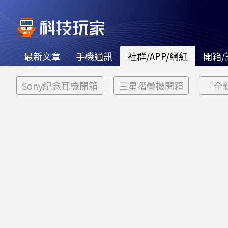
最新文章
手機通訊
社群/APP/網紅
開箱/
Sony紀念耳機開箱
三星摺疊機開箱
「全