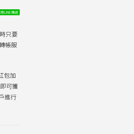
用LINE傳送
費時只要
轉帳服
春紅包加
，即可獲
帳戶進行