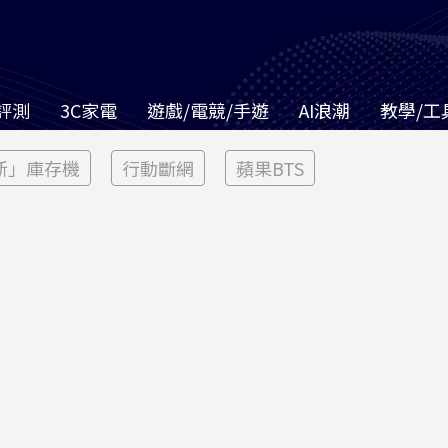
評測
3C家電
遊戲/電競/手遊
AI浪潮
教學/工
新」庫存機
行動斷網
蘋果BTS