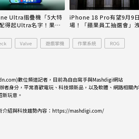
iPhone 18 Pro有望9月9
one Ultra摺疊機「5大特
場！「蘋果員工抽選會」
配得起Ultra名字！果粉
倪
更心動
eck
Valve
遊戲掌機
作業系統
ROG
dn.com)數位頻道記者，目前為自由寫手與Mashdigi網站
.com)創辦者身分，平常喜歡電玩、科技類新品，以及軟體、網路相關
紹新玩意。
術介紹與科技趨勢內容：
https://mashdigi.com/