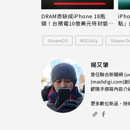
DRAM奇缺成iPhone 18瓶
iPh
頸！台積電10億美元待封裝晶
點」
片只能枯等
看完
SteamOS
ROG Ally
Steam D
楊又肇
曾任聯合新聞網 (u
(mashdigi
歡隨手撰寫內容介
更多數位新品、技