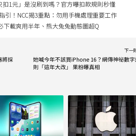
北捷「只扣1元」是沒刷到嗎？官方曝扣款規則秒懂
指引！NCC揭3重點：勿用手機處理重要工作
」字必下載爽用半年、熊大兔兔動態圖超Q
下一
器將採
她喊今年不該買iPhone 16？網傳神祕數字
則「這年大改」 果粉曝真相