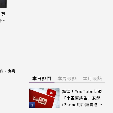
日登
洩端
內容，也喜
本日熱門
本周最熱
本月最熱
超煩！YouTube新型
「小視窗廣告」惹怨
iPhone用戶無需會員
輕鬆解決