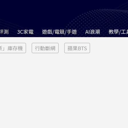
評測
3C家電
遊戲/電競/手遊
AI浪潮
教學/工
新」庫存機
行動斷網
蘋果BTS