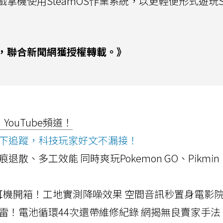
機使用SteamOS作業系統，以更輕便形式遊玩St
，聯合新聞網獲授權轉載。》
ouTube頻道！
ws按下追蹤，科技玩家好文不漏接！
a開箱！摺痕退散、多工效能 同時爽玩Pokemon GO、Pikmin
LLEXION耳機開箱！工地實測降噪效果 空間音訊秒置身電影
雷！電池循環44次還帶維修紀錄 網揭無良賣家手法