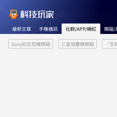
最新文章
手機通訊
社群/APP/網紅
開箱/
Sony紀念耳機開箱
三星摺疊機開箱
「全