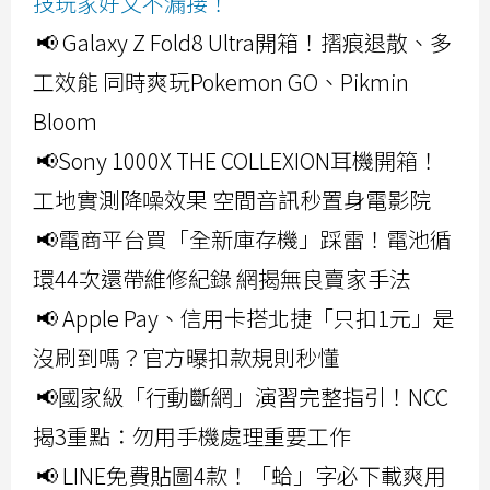
技玩家好文不漏接！
📢 Galaxy Z Fold8 Ultra開箱！摺痕退散、多
工效能 同時爽玩Pokemon GO、Pikmin
Bloom
📢Sony 1000X THE COLLEXION耳機開箱！
工地實測降噪效果 空間音訊秒置身電影院
📢電商平台買「全新庫存機」踩雷！電池循
環44次還帶維修紀錄 網揭無良賣家手法
📢 Apple Pay、信用卡搭北捷「只扣1元」是
沒刷到嗎？官方曝扣款規則秒懂
📢國家級「行動斷網」演習完整指引！NCC
揭3重點：勿用手機處理重要工作
📢 LINE免費貼圖4款！「蛤」字必下載爽用