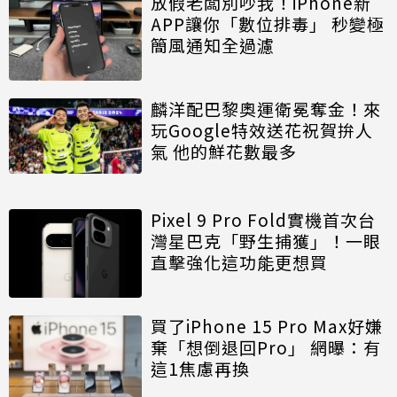
放假老闆別吵我！iPhone新
APP讓你「數位排毒」 秒變極
簡風通知全過濾
麟洋配巴黎奧運衛冕奪金！來
玩Google特效送花祝賀拚人
氣 他的鮮花數最多
Pixel 9 Pro Fold實機首次台
灣星巴克「野生捕獲」！一眼
直擊強化這功能更想買
買了iPhone 15 Pro Max好嫌
棄「想倒退回Pro」 網曝：有
這1焦慮再換