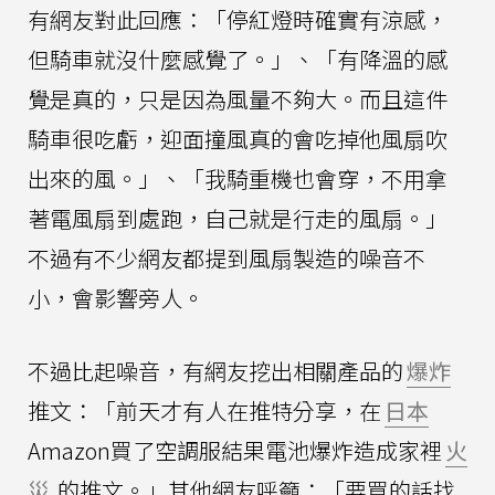
有網友對此回應：「停紅燈時確實有涼感，
但騎車就沒什麼感覺了。」、「有降溫的感
覺是真的，只是因為風量不夠大。而且這件
騎車很吃虧，迎面撞風真的會吃掉他風扇吹
出來的風。」、「我騎重機也會穿，不用拿
著電風扇到處跑，自己就是行走的風扇。」
不過有不少網友都提到風扇製造的噪音不
小，會影響旁人。
不過比起噪音，有網友挖出相關產品的
爆炸
推文：「前天才有人在推特分享，在
日本
Amazon買了空調服結果電池爆炸造成家裡
火
災
的推文。」其他網友呼籲：「要買的話找