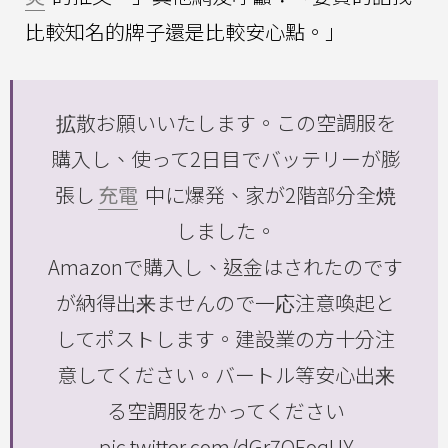
比較知名的牌子還是比較安心點。」
拡散お願いいたします。この空調服を
購入し、使って2日目でバッテリーが膨
張し
充電
中に爆発、家が2階部分全焼
しました。
Amazonで購入し、返金はされたのです
が納得出来ませんので一応注意喚起と
してポストします。建設業の方十分注
意してください。バートル等安心出来
る空調服をかってください
pic.twitter.com/dGr7OEoqUY