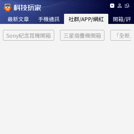
最新文章
手機通訊
社群/APP/網紅
開箱/評
Sony紀念耳機開箱
三星摺疊機開箱
「全新