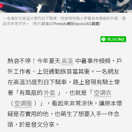
一名網友在高溫35度烈日下騎車，他發現有騎士穿著裝有風扇的外套，看
起來非常涼快。（照片翻攝自
Threads網友bpon1001截圖
）
用LINE傳送
熱浪不停！今年夏天
高溫
中暑事件頻頻，戶
外工作者、上班通勤族首當其衝。一名網友
在高溫35度烈日下騎車，路上發現有騎士穿
著「有風扇的
外套
」、也就是「
空調衣
（
空調服
）」，看起來非常涼快，讓原本懷
疑是否實用的他，也萌生了想要入手一件念
頭，於是發文分享。