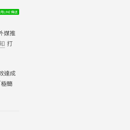
用LINE傳送
外媒推
知
打
有效達成
「極簡