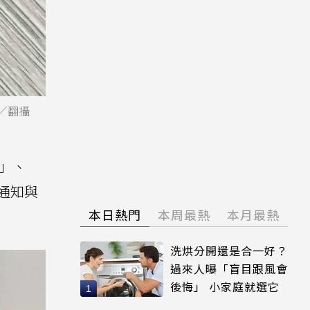
圖／翻攝
y」、
的通知與
本日熱門
本周最熱
本月最熱
洗烘分開還是合一好？
過來人曝「盲目跟風會
後悔」 小家庭就選它