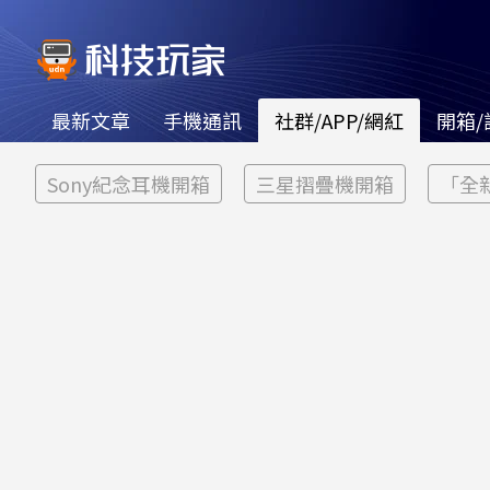
最新文章
手機通訊
社群/APP/網紅
開箱/
Sony紀念耳機開箱
三星摺疊機開箱
「全