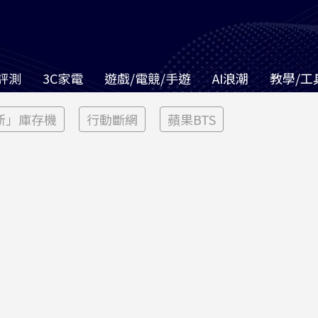
評測
3C家電
遊戲/電競/手遊
AI浪潮
教學/工
新」庫存機
行動斷網
蘋果BTS