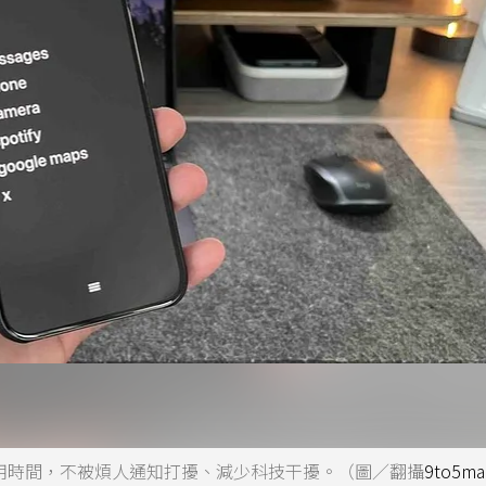
少設備使用時間，不被煩人通知打擾、減少科技干擾。（圖／翻攝
9to5ma