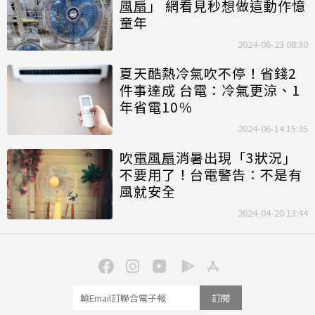
風扇
」 網看見秒想做這動作憶
童年
2024-06-23 08:30
夏天酷熱冷氣吹不停！省錢2
件事達成 台電：冷氣更涼、1
年省電10％
2024-06-14 15:35
吹
電風扇
消暑出現「3狀況」
不要用了！台電警告：不是有
風就安全
2024-04-20 13:44
訂閱