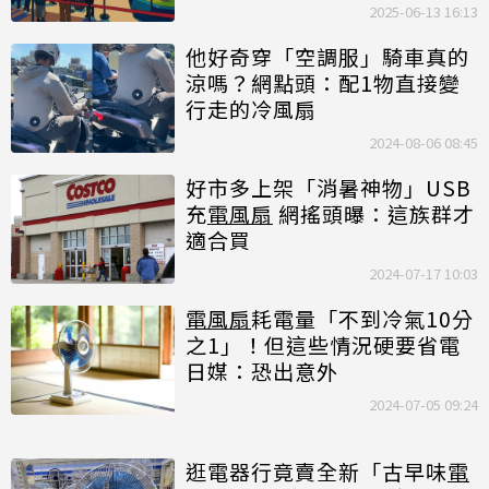
2025-06-13 16:13
他好奇穿「空調服」騎車真的
涼嗎？網點頭：配1物直接變
行走的冷風扇
2024-08-06 08:45
好市多上架「消暑神物」USB
充
電風扇
網搖頭曝：這族群才
適合買
2024-07-17 10:03
電風扇
耗電量「不到冷氣10分
之1」！但這些情況硬要省電
日媒：恐出意外
2024-07-05 09:24
逛電器行竟賣全新「古早味
電