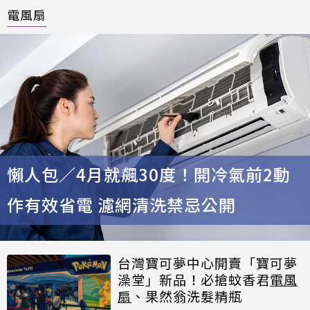
電風扇
懶人包／4月就飆30度！開冷氣前2動
作有效省電 濾網清洗禁忌公開
台灣寶可夢中心開賣「寶可夢
澡堂」新品！必搶蚊香君
電風
扇
、果然翁洗髮精瓶