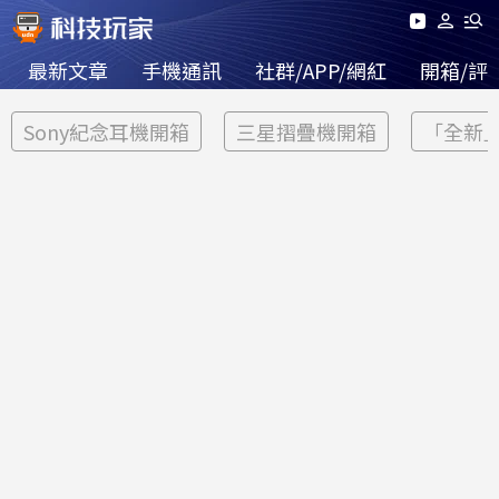
最新文章
手機通訊
社群/APP/網紅
開箱/評
Sony紀念耳機開箱
三星摺疊機開箱
「全新