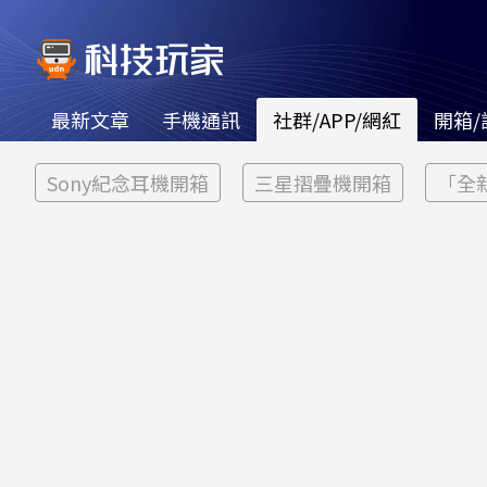
最新文章
手機通訊
社群/APP/網紅
開箱/
Sony紀念耳機開箱
三星摺疊機開箱
「全