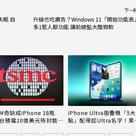
下一
眠 自
升級也吃廣告？Windows 11「開始功能表
多1惹人厭功能 讓前總監大酸微軟
M奇缺成iPhone 18瓶
iPhone Ultra摺疊機「5
台積電10億美元待封裝晶
點」配得起Ultra名字！果
能枯等
看完更心動