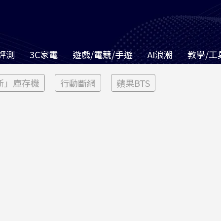
評測
3C家電
遊戲/電競/手遊
AI浪潮
教學/工
新」庫存機
行動斷網
蘋果BTS