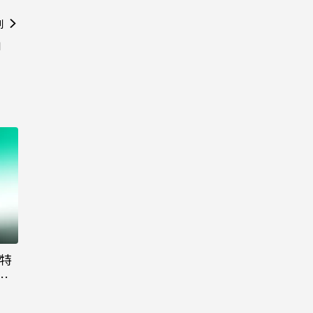
則
」
大特
粉