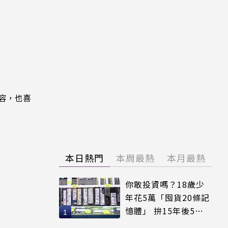
內容，也喜
本日熱門
本周最熱
本月最熱
你敢投資嗎？18歲少
年花5萬「囤貨20條記
憶體」 拚15年後5倍
賣出