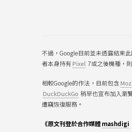
不過，Google目前並未透露結
者本身持有
Pixel
7或之後機種，則
相較Google的作法，目前包含
Mozi
DuckDuckGo
稍早也宣布加入瀏覽
遭竊恢復服務。
《原文刊登於合作媒體
mashdigi