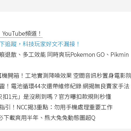
ouTube頻道！
ws按下追蹤，科技玩家好文不漏接！
a開箱！摺痕退散、多工效能 同時爽玩Pokemon GO、Pikmin
LLEXION耳機開箱！工地實測降噪效果 空間音訊秒置身電影
雷！電池循環44次還帶維修紀錄 網揭無良賣家手法
北捷「只扣1元」是沒刷到嗎？官方曝扣款規則秒懂
指引！NCC揭3重點：勿用手機處理重要工作
」字必下載爽用半年、熊大兔兔動態圖超Q