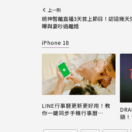
上一則
統神暫離直播3天首上節目！認這幾天失
曝與妻吵過離婚
iPhone 18
LINE行事曆更新更好用！教
DRA
你一鍵同步手機行事曆
頸！
iPhone、Android都能用
片只