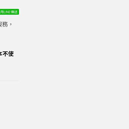
用LINE傳送
服務，
本不使