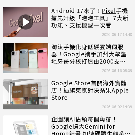
Android 17來了！
Pixel
手機
搶先升級「泡泡工具」 7大新
功能、支援機型一次看
2026-06-17 14:40
淘汰手機化身低碳雲端伺服
器！Google攜手加州大學聖
地牙哥分校打造由2000支
Pixel
組成的資料中心
2026-06-16 08:09
Google Store首開海外實體
店！插旗東京對決蘋果Apple
Store
2026-06-02 14:39
企圖讓AI佔領每個角落！
Google擴大Gemini for
Home計畫 加速硬體生態系擴