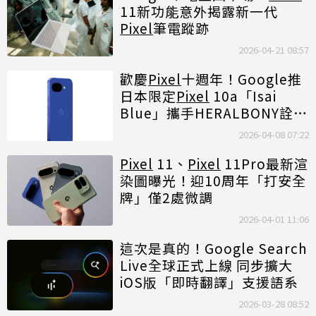
11新功能意外揭露新一代
Pixel
筆電蹤跡
2026-04-21 08:57
歡慶
Pixel
十週年！Google推
日本限定
Pixel
10a「Isai
Blue」攜手HERALBONY詮釋
異彩之美
2026-04-08 07:22
Pixel
11、
Pixel
11Pro最新渲
染圖曝光！迎10周年「打安全
牌」僅2處微調
2026-04-01 11:06
這次是真的！Google Search
Live全球正式上線 同步擴大
iOS版「即時翻譯」支援語系
2026-03-28 08:52