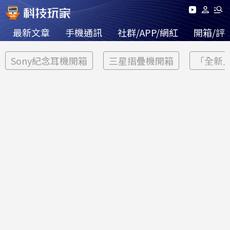
最新文章
手機通訊
社群/APP/網紅
開箱/評
Sony紀念耳機開箱
三星摺疊機開箱
「全新