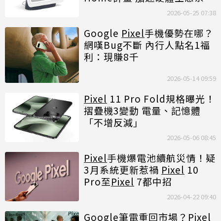
張
2026-05-25 07:38
Google
Pixel
手機優勢在哪？
網嘆Bug不斷 內行人點名1福
利：現賺8千
2026-05-14 09:59
Pixel
11 Pro Fold規格曝光！
摺疊機3變動 電量、記憶體
「不增反減」
2026-05-06 08:45
Pixel
手機爆電池續航災情！疑
3月系統更新惹禍
Pixel
10
Pro至
Pixel
7都中招
2026-04-22 09:40
Google筆電重回市場？
Pixel