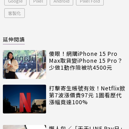
Google
Pixel
Android
Pixel Fold
客製化
延伸閱讀
傻眼！網購iPhone 15 Pro
Max取貨變iPhone 15 Pro？
少做1動作險被坑4500元
打擊寄生帳號有效！Netflix掀
第7波漲價貴97元 1圖看歷代
漲幅竟達100%
懶人包／「天天LINE Pay日」