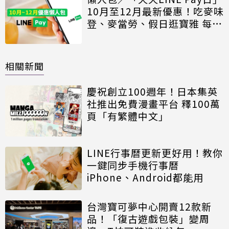
10月至12月最新優惠！吃麥味
登、麥當勞、假日逛寶雅 每月
爽賺600點LINE POINTS
相關新聞
慶祝創立100週年！日本集英
社推出免費漫畫平台 釋100萬
頁「有繁體中文」
LINE行事曆更新更好用！教你
一鍵同步手機行事曆
iPhone、Android都能用
台灣寶可夢中心開賣12款新
品！「復古遊戲包裝」變周