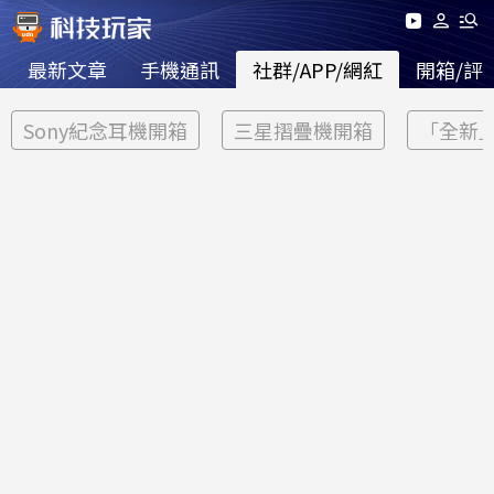
最新文章
手機通訊
社群/APP/網紅
開箱/評
Sony紀念耳機開箱
三星摺疊機開箱
「全新