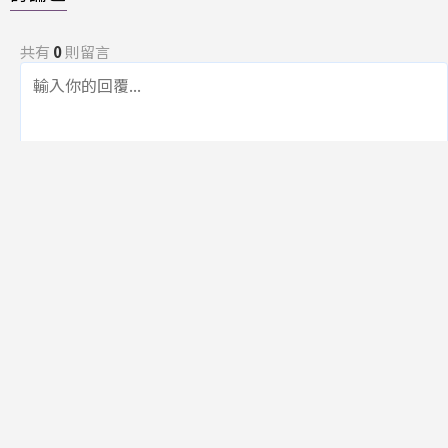
共有
0
則留言
規範
回覆
還沒有留言，成為第一個發言的人吧！