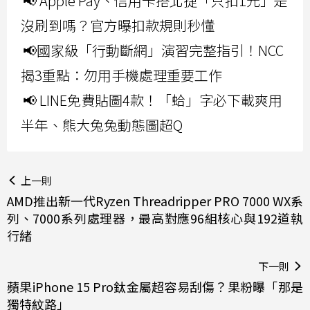
📢 Apple Pay、信用卡搭北捷「只扣1元」是
沒刷到嗎？官方曝扣款規則秒懂
📢國家級「行動斷網」演習完整指引！NCC
揭3重點：勿用手機處理重要工作
📢 LINE免費貼圖4款！「蛤」字必下載爽用
半年、熊大兔兔動態圖超Q
上一則
AMD推出新一代Ryzen Threadripper PRO 7000 WX系
列、7000系列處理器，最高對應96組核心與192道執
行緒
下一則
蘋果iPhone 15 Pro鈦金屬超容易刮傷？果粉曝「那是
獨特紋路」