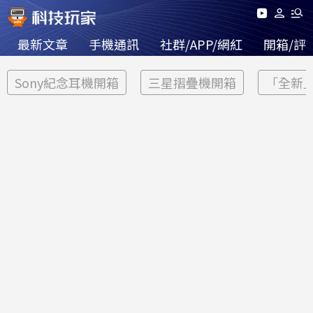
最新文章
手機通訊
社群/APP/網紅
開箱/評
Sony紀念耳機開箱
三星摺疊機開箱
「全新