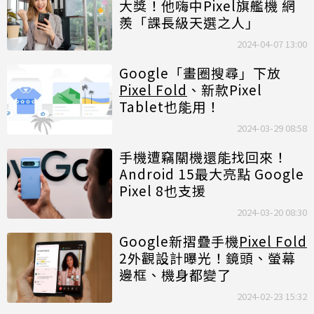
大獎！他嗨中Pixel旗艦機 網
羨「課長級天選之人」
2024-04-07 13:00
Google「畫圈搜尋」下放
Pixel Fold
、新款Pixel
Tablet也能用！
2024-03-29 08:58
手機遭竊關機還能找回來！
Android 15最大亮點 Google
Pixel 8也支援
2024-03-20 08:30
Google新摺疊手機
Pixel Fold
2外觀設計曝光！鏡頭、螢幕
邊框、機身都變了
2024-02-23 15:32