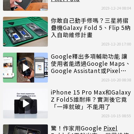
2023-12-24 08:04
你敢自己動手修嗎？三星將摺
疊機Galaxy Fold 5、Flip 5納
入自助維修計畫
2023-12-20 17:00
Google釋出多項輔助功能 讓
使用者能透過Google Maps、
Google Assistant或Pixel手
機更方便生活
2023-10-20 08:38
iPhone 15 Pro Max和Galaxy
Z Fold5誰耐摔？實測後它竟
「一摔就破」不能用了
2023-10-15 08:55
驚！作家用Google
Pixel