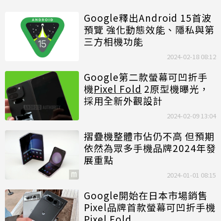
Google釋出Android 15首波
預覽 強化動態效能、隱私與第
三方相機功能
2024-02-18 08:12
Google第二款螢幕可凹折手
機
Pixel Fold
2原型機曝光，
採用全新外觀設計
2024-02-09 13:04
摺疊機整體市佔仍不高 但預期
依然為眾多手機品牌2024年發
展重點
2024-01-01 08:15
Google開始在日本市場銷售
Pixel品牌首款螢幕可凹折手機
Pixel Fold