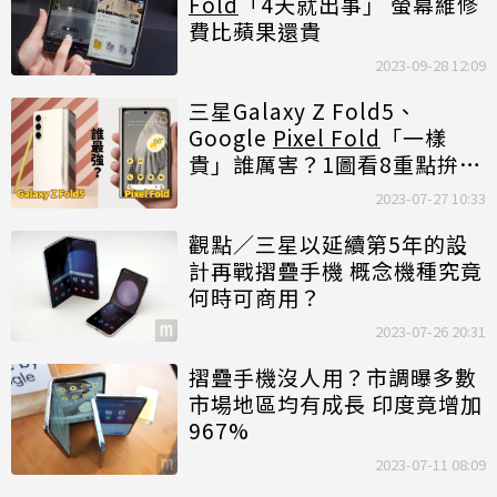
Fold
「4天就出事」 螢幕維修
費比蘋果還貴
2023-09-28 12:09
三星Galaxy Z Fold5、
Google
Pixel Fold
「一樣
貴」誰厲害？1圖看8重點拚當
摺疊手機王者
2023-07-27 10:33
觀點／三星以延續第5年的設
計再戰摺疊手機 概念機種究竟
何時可商用？
2023-07-26 20:31
摺疊手機沒人用？市調曝多數
市場地區均有成長 印度竟增加
967%
2023-07-11 08:09