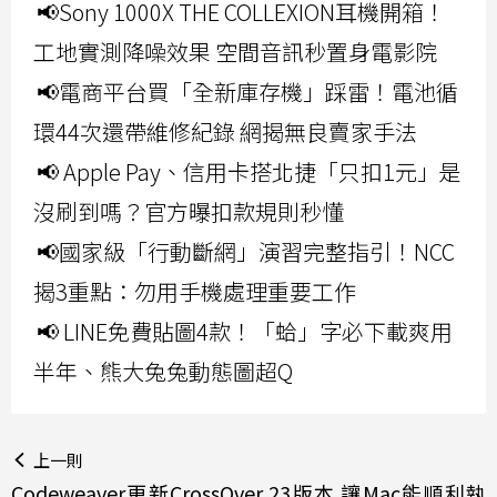
📢Sony 1000X THE COLLEXION耳機開箱！
工地實測降噪效果 空間音訊秒置身電影院
📢電商平台買「全新庫存機」踩雷！電池循
環44次還帶維修紀錄 網揭無良賣家手法
📢 Apple Pay、信用卡搭北捷「只扣1元」是
沒刷到嗎？官方曝扣款規則秒懂
📢國家級「行動斷網」演習完整指引！NCC
揭3重點：勿用手機處理重要工作
📢 LINE免費貼圖4款！「蛤」字必下載爽用
半年、熊大兔兔動態圖超Q
上一則
Codeweaver更新CrossOver 23版本 讓Mac能順利執