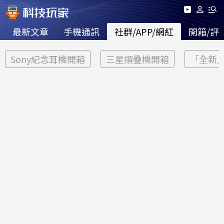
最新文章
手機通訊
社群/APP/網紅
開箱/評
Sony紀念耳機開箱
三星摺疊機開箱
「全新