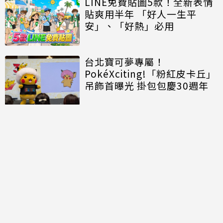
LINE免費貼圖5款！全新表情
貼爽用半年 「好人一生平
安」、「好熱」必用
台北寶可夢專屬！
PokéXciting!「粉紅皮卡丘」
吊飾首曝光 掛包包慶30週年
討論區
共有
0
則留言