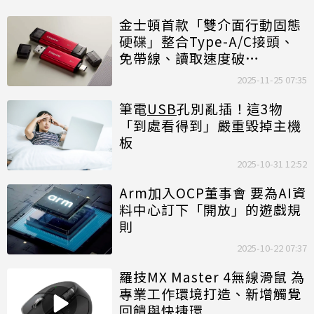
金士頓首款「雙介面行動固態
硬碟」整合Type-A/C接頭、
免帶線、讀取速度破
1000MB/s
2025-11-25 07:35
筆電
USB
孔別亂插！這3物
「到處看得到」嚴重毀掉主機
板
2025-10-31 12:52
Arm加入OCP董事會 要為AI資
料中心訂下「開放」的遊戲規
則
2025-10-22 07:37
羅技MX Master 4無線滑鼠 為
專業工作環境打造、新增觸覺
回饋與快捷環