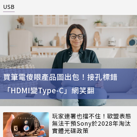
USB
買筆電傻眼產品圖出包！接孔標錯
「HDMI變Type-C」網笑翻
玩家連署也擋不住！歐盟表態
無法干預Sony於2028年淘汰
實體光碟政策