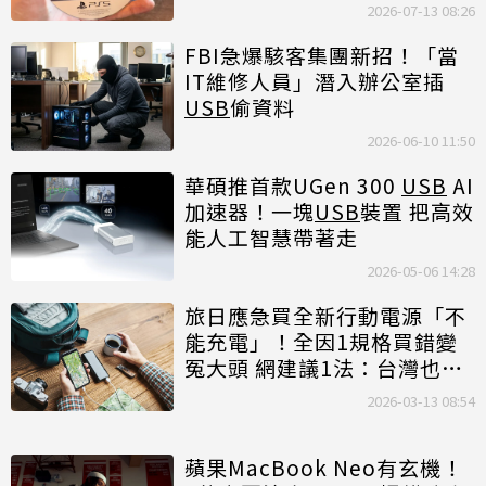
2026-07-13 08:26
FBI急爆駭客集團新招！「當
IT維修人員」潛入辦公室插
USB
偷資料
2026-06-10 11:50
華碩推首款UGen 300
USB
AI
加速器！一塊
USB
裝置 把高效
能人工智慧帶著走
2026-05-06 14:28
旅日應急買全新行動電源「不
能充電」！全因1規格買錯變
冤大頭 網建議1法：台灣也能
用
2026-03-13 08:54
蘋果MacBook Neo有玄機！