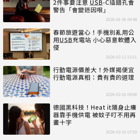
2件事要注意
USB
-C插錯孔會
警告「會變迷因哏」
2026-03-05 09:48
春節旅遊當心！手機別亂用公
用
USB
充電站 小心惡意軟體入
侵
2026-02-12 13:11
行動電源價差大！外媒揭便宜
行動電源真相：貴有貴的道理
2026-02-01 09:00
德國黑科技！Heat it隨身止癢
器靠手機供電 被蚊子叮不用再
畫十字
2026-02-01 07:50