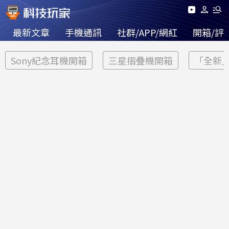
最新文章
手機通訊
社群/APP/網紅
開箱/評
Sony紀念耳機開箱
三星摺疊機開箱
「全新