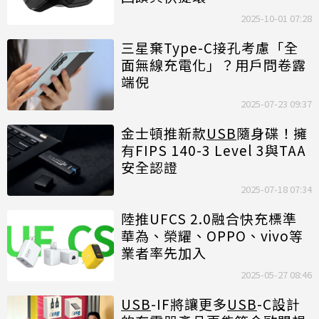
2025-10-01 07:28
三星棄Type-C接孔考慮「全
面無線充電化」？用戶問卷露
端倪
2025-07-23 09:37
金士頓推新款
USB
隨身碟！擁
有FIPS 140-3 Level 3與TAA
安全認證
2025-07-18 07:34
陸推UFCS 2.0融合快充標準
華為、榮耀、OPPO、vivo等
業者率先加入
2025-05-27 08:46
USB
-IF將讓更多
USB
-C設計