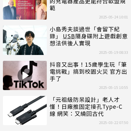
的充電器產品更能符合歐盟規
範
2025-05-24 10:01
小島秀夫談過世「會留下紀
錄」
USB
隨身碟附上遊戲創意
想法供後人實現
2025-05-19 08:33
抖音又出事！15歲學生玩「筆
電挑戰」搞到校園火災 官方出
手了
2025-05-15 10:55
「元祖級防呆設計」老人才
懂！日廠推固定接孔Type-C
線 網笑：又繞回古代
2025-03-22 07:50