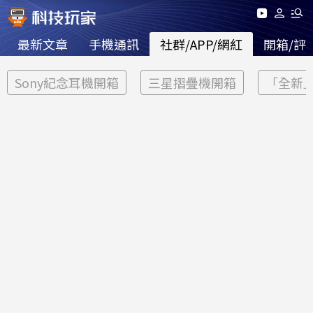
最新文章
手機通訊
社群/APP/網紅
開箱/評
Sony紀念耳機開箱
三星摺疊機開箱
「全新