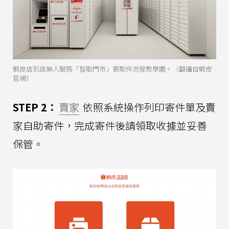
蝦皮店到店無人服務「智取門市」寄取件流程教學圖。（翻攝自蝦皮
官網）
STEP 2：
賣家
依照系統操作列印寄件單及賣
家自助寄件，完成寄件後請領取收據並妥善
保管。