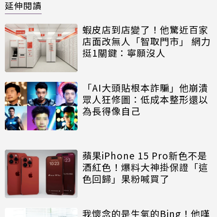
延伸閱讀
蝦皮店到店變了！他驚近百家
店面改無人「智取門市」 網力
挺1關鍵：寧願沒人
「AI大頭貼根本詐騙」他崩潰
眾人狂修圖：低成本整形還以
為長得像自己
蘋果iPhone 15 Pro新色不是
酒紅色！爆料大神掛保證「這
色回歸」果粉喊買了
我懷念的是生氣的Bing！他嘆