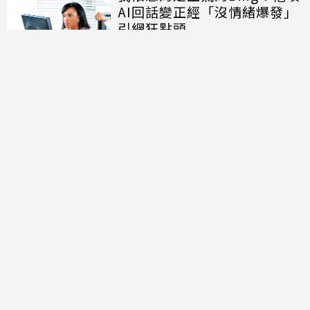
AI回話變正經「沒情緒爆發」
引網狂點頭
相關新聞
慶祝創立100週年！日本集英
社推出免費漫畫平台 釋100萬
頁「有繁體中文」
LINE行事曆更新更好用！教你
一鍵同步手機行事曆
iPhone、Android都能用
台灣寶可夢中心開賣12款新
品！「復古遊戲包裝」變周