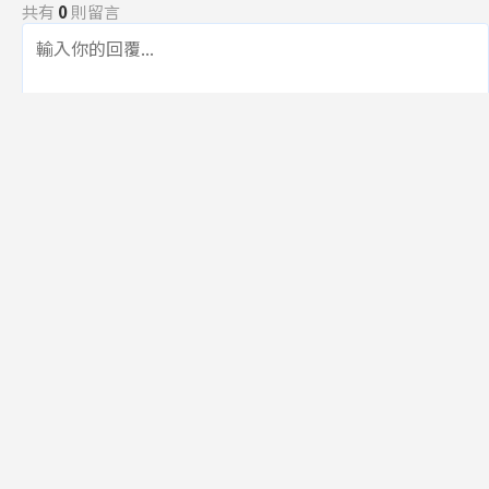
共有
0
則留言
規範
回覆
還沒有留言，成為第一個發言的人吧！
訂閱