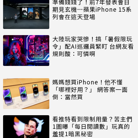
準備錢錢了！前7年發表會日
期見玄機…蘋果iPhone 15系
列會在這天登場
大陸玩家哭慘！搞「暑假限玩
令」配AI巡邏員緊盯 台網友看
規則酸：可憐啊
媽媽想買iPhone！他不懂
「哪裡好用？」 網答案一面
倒：當然買
看推特看到限制用量？苦主們
1圖曝「每日閱讀數」玩真的
羞提1暗黑秘密