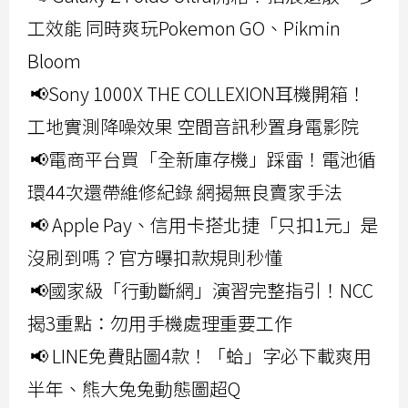
工效能 同時爽玩Pokemon GO、Pikmin
Bloom
📢Sony 1000X THE COLLEXION耳機開箱！
工地實測降噪效果 空間音訊秒置身電影院
📢電商平台買「全新庫存機」踩雷！電池循
環44次還帶維修紀錄 網揭無良賣家手法
📢 Apple Pay、信用卡搭北捷「只扣1元」是
沒刷到嗎？官方曝扣款規則秒懂
📢國家級「行動斷網」演習完整指引！NCC
揭3重點：勿用手機處理重要工作
📢 LINE免費貼圖4款！「蛤」字必下載爽用
半年、熊大兔兔動態圖超Q