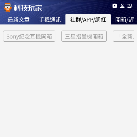
最新文章
手機通訊
社群/APP/網紅
開箱/評
Sony紀念耳機開箱
三星摺疊機開箱
「全新