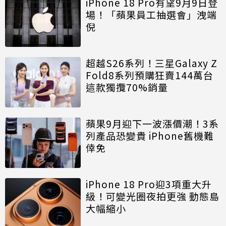
iPhone 18 Pro有望9月9日登
場！「蘋果員工抽選會」洩端
倪
超越S26系列！三星Galaxy Z
Fold8系列預購狂賣144萬台
這款獨攬70%銷量
蘋果9月迎下一波漲價潮！3系
列產品恐變貴 iPhone舊機難
倖免
iPhone 18 Pro迎3項重大升
級！可變光圈夜拍更強 動態島
大幅縮小