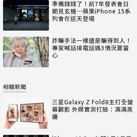
準備錢錢了！前7年發表會日
期見玄機…蘋果iPhone 15系
列會在這天登場
詐騙手法一樣還是騙得到人！
專家喊話接電話遇3情況要當
心
相關新聞
三星Galaxy Z Fold8主打全螢
幕觀影 外媒實測打臉：滿滿黑
邊