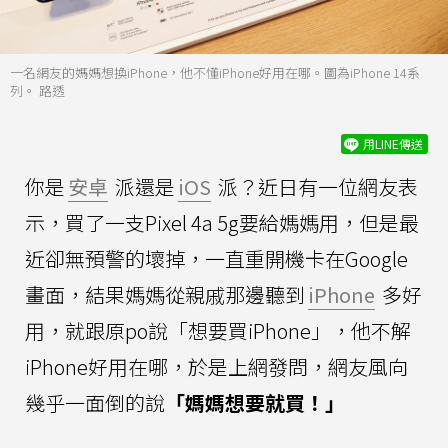
一名網友的媽媽想換iPhone，他不懂iPhone好用在哪。圖為iPhone 14系
列。 路透
用LINE傳送
你是
安卓
派還是
iOS
派？近日有一位網友表
示，買了一支Pixel 4a 5g要給媽媽用，但是最
近卻無預警的壞掉，一直重開機卡在Google
畫面，結果媽媽從親戚那邊聽到
iPhone
多好
用，就跟原po說「想要買iPhone」，他不解
iPhone好用在哪，於是上網發問，網友風向
幾乎一面倒的說
「媽媽想要就買！」