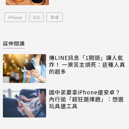
iPhone
iOS
安卓
延伸閱讀
傳LINE訊息「1開頭」讓人氣
炸！ 一票苦主煩死：這種人真
的超多
國中弟要拿iPhone還安卓？
內行拋「超狂選擇題」：想選
玩具還工具