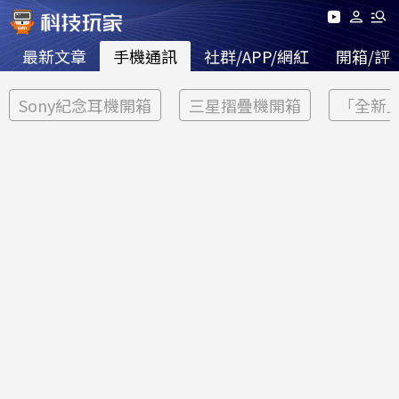
最新文章
手機通訊
社群/APP/網紅
開箱/評
Sony紀念耳機開箱
三星摺疊機開箱
「全新