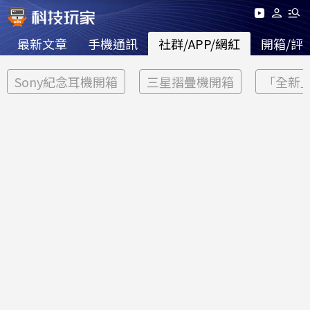
最新文章
手機通訊
社群/APP/網紅
開箱/評
Sony紀念耳機開箱
三星摺疊機開箱
「全新