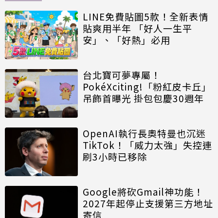
LINE免費貼圖5款！全新表情
貼爽用半年 「好人一生平
安」、「好熱」必用
台北寶可夢專屬！
PokéXciting!「粉紅皮卡丘」
吊飾首曝光 掛包包慶30週年
OpenAI執行長奧特曼也沉迷
TikTok！「威力太強」失控連
刷3小時已移除
Google將砍Gmail神功能！
2027年起停止支援第三方地址
寄信