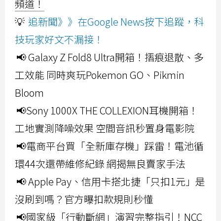
頻道！
💡
追新聞》》在Google News按下追蹤，科
技玩家好文不漏接！
📢 Galaxy Z Fold8 Ultra開箱！摺痕退散、多
工效能 同時爽玩Pokemon GO、Pikmin
Bloom
📢Sony 1000X THE COLLEXION耳機開箱！
工地實測降噪效果 空間音訊秒置身電影院
📢電商平台買「全新庫存機」踩雷！電池循
環44次還帶維修紀錄 網揭無良賣家手法
📢 Apple Pay、信用卡搭北捷「只扣1元」是
沒刷到嗎？官方曝扣款規則秒懂
📢國家級「行動斷網」演習完整指引！NCC