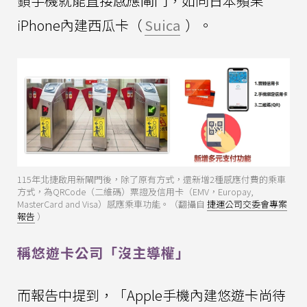
鎖手機就能直接感應閘門，如同日本蘋果
iPhone內建西瓜卡（
Suica
）。
115年北捷啟用新閘門後，除了原有方式，還新增2種感應付費的乘車
方式，為QRCode（二維碼）票證及信用卡（EMV，Europay,
MasterCard and Visa）感應乘車功能。（翻攝自
捷運公司交委會專案
報告
）
稱悠遊卡公司「沒主導權」
而報告中提到，「Apple手機內建悠遊卡尚待