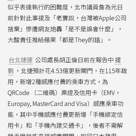
似乎表達執行的困難度，北市議員詹為元日
前針對此事提及「老實說，台灣被Apple公司
捨棄」慘遭網友炮轟「是不是誤會什麼」，
大酸責任推給蘋果「都是They的錯」。
台北捷運
公司處長胡正倫日前在報告中
提
到
，北捷預計花4.53億更新閘門，在115年啟
用，新增2種感應付費的乘車方式，為
QRCode （二維碼）票證及信用卡（EMV，
Europay, MasterCard and Visa）感應乘車功
能，其中手機感應付費更新增「手機綁定信
用卡」和「手機內建交通卡」，後者不需解