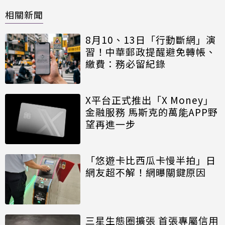
相關新聞
8月10、13日「行動斷網」演
習！中華郵政提醒避免轉帳、
繳費：務必留紀錄
X平台正式推出「X Money」
金融服務 馬斯克的萬能APP野
望再進一步
「悠遊卡比西瓜卡慢半拍」日
網友超不解！網曝關鍵原因
三星生態圈擴張 首張專屬信用