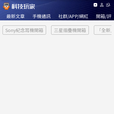
最新文章
手機通訊
社群/APP/網紅
開箱/評
Sony紀念耳機開箱
三星摺疊機開箱
「全新