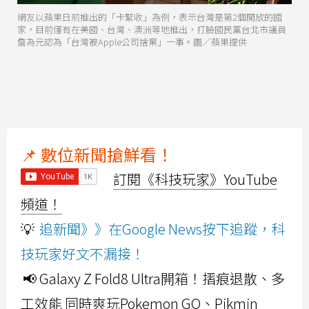
網友以蘋果日前推出的「卡緊收」為例，表示台灣是第2個開放的國
家，目前僅有在美國、台灣、澳洲等地推出，打臉國民黨台北市議員
詹為元認為「台灣被Apple公司捨棄」一事。圖／蘋果提供
📌 數位新聞搶鮮看！
訂閱《科技玩家》YouTube
頻道！
💡
追新聞》》在Google News按下追蹤，科
技玩家好文不漏接！
📢 Galaxy Z Fold8 Ultra開箱！摺痕退散、多
工效能 同時爽玩Pokemon GO、Pikmin