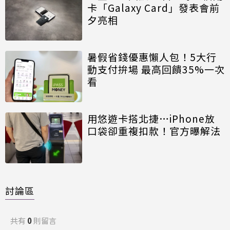
卡「Galaxy Card」發表會前
夕亮相
暑假省錢優惠懶人包！5大行
動支付拚場 最高回饋35%一次
看
用悠遊卡搭北捷…iPhone放
口袋卻重複扣款！官方曝解法
討論區
共有
0
則留言