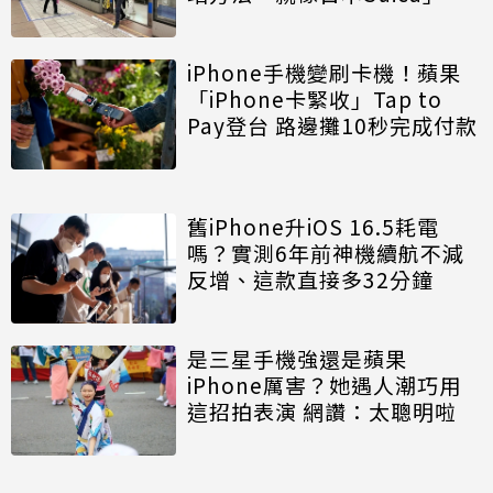
iPhone手機變刷卡機！蘋果
「iPhone卡緊收」Tap to
Pay登台 路邊攤10秒完成付款
舊iPhone升iOS 16.5耗電
嗎？實測6年前神機續航不減
反增、這款直接多32分鐘
是三星手機強還是蘋果
iPhone厲害？她遇人潮巧用
這招拍表演 網讚：太聰明啦