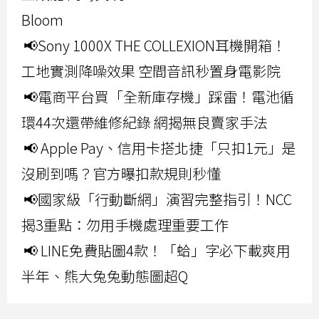
Bloom
📢Sony 1000X THE COLLEXION耳機開箱！
工地實測降噪效果 空間音訊秒置身電影院
📢電商平台買「全新庫存機」踩雷！電池循
環44次還帶維修紀錄 網揭無良賣家手法
📢 Apple Pay、信用卡搭北捷「只扣1元」是
沒刷到嗎？官方曝扣款規則秒懂
📢國家級「行動斷網」演習完整指引！NCC
揭3重點：勿用手機處理重要工作
📢 LINE免費貼圖4款！「蛤」字必下載爽用
半年、熊大兔兔動態圖超Q