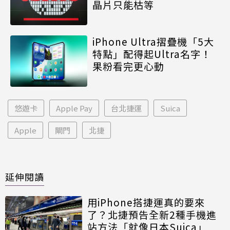
晶片只能枯等
iPhone Ultra摺疊機「5大
特點」配得起Ultra名字！
果粉看完更心動
悠遊卡
Apple Pay
台北捷運
Suica
Apple
閘門
北捷
延伸閱讀
用iPhone搭捷運真的要來
了？北捷預告全新2種手機進
站方法「就像日本Suica」