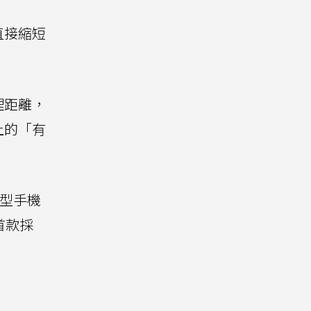
直接縮短
理距離，
上的「有
慧型手機
首款採