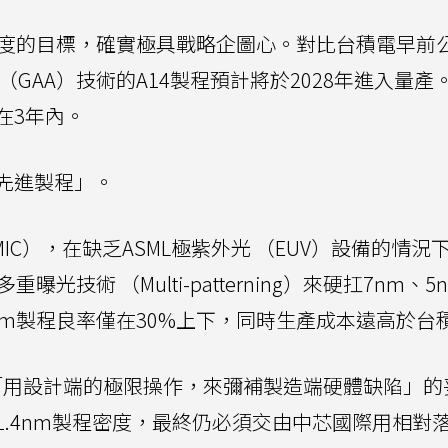
nm密度的目標，確實極具戰略企圖心。對比台積電早前
GAA）技術的A14製程預計將於2028年進入量產
在3年內。
先進製程」。
IC），在缺乏ASML極紫外光 （EUV）設備的情況
光技術 （Multi-patterning）來硬扛7nm、5
m製程良率僅在30%上下，同時生產成本遠高於台
「用設計端的極限操作，來彌補製造端硬體缺陷」的
.4nm製程密度，最終仍必須交由中芯國際用相對