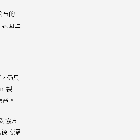
公布的
。表面上
下，仍只
nm製
積電。
妥協方
落後的深