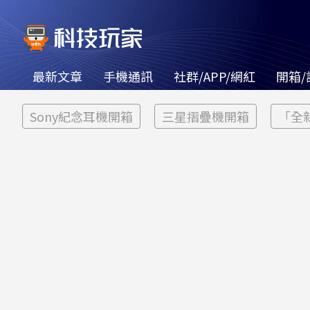
最新文章
手機通訊
社群/APP/網紅
開箱/
Sony紀念耳機開箱
三星摺疊機開箱
「全