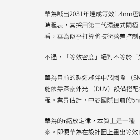
華為喊出2031年達成等效1.4
時程表，其採用第二代環繞式閘極 （
看，華為似乎打算將技術落差控制
不過，「等效密度」絕對不等於「
華為目前的製造夥伴中芯國際 （SM
能依靠深紫外光 （DUV）設備搭配多重曝
程。業界估計，中芯國際目前的5n
華為的τ縮放定律，本質上是一種
案。即便華為在設計圖上畫出等效1