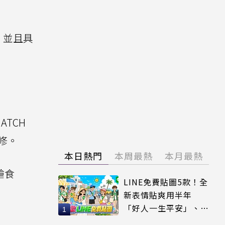
，並且具
TCH
修。
本日熱門
本周最熱
本月最熱
搶食
LINE免費貼圖5款！全
新表情貼爽用半年
「好人一生平安」、
「好熱」必用