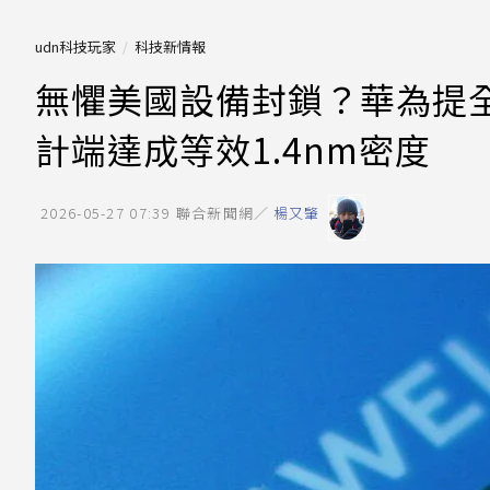
udn科技玩家
科技新情報
無懼美國設備封鎖？華為提全
計端達成等效1.4nm密度
2026-05-27 07:39
聯合新聞網／
楊又肇