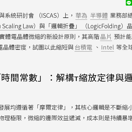
與系統研討會 （ISCAS）上，
華為
半導體
業務部
caling Law）與「邏輯折疊」 （LogicFolding
實體電晶體微縮的新設計原則，其高階
晶片
預計能在
程的電晶體密度，試圖以此縮短與
台積電
、
Intel
等全
時間常數」：解構τ縮放定律與
發展均遵循著「摩爾定律」，其核心邏輯是不斷縮
物理極限，微縮的邊際效益遞減，成本則是持續暴