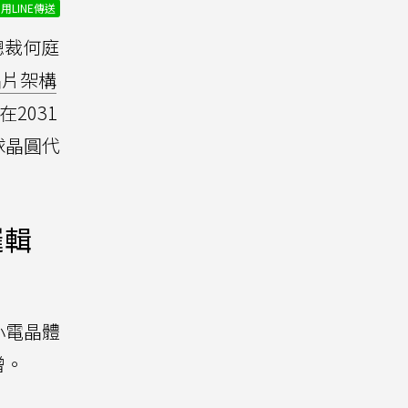
用LINE傳送
總裁何庭
）晶片架構
2031
球晶圓代
邏輯
小電晶體
增。