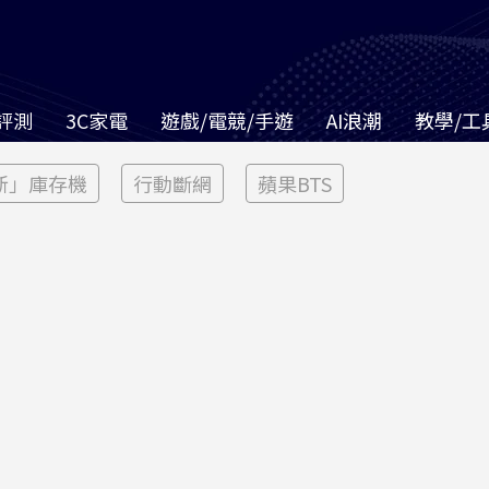
評測
3C家電
遊戲/電競/手遊
AI浪潮
教學/工
新」庫存機
行動斷網
蘋果BTS