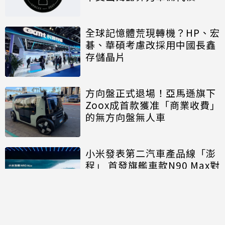
全球記憶體荒現轉機？HP、宏
碁、華碩考慮改採用中國長鑫
存儲晶片
方向盤正式退場！亞馬遜旗下
Zoox成首款獲准「商業收費」
的無方向盤無人車
小米發表第二汽車產品線「澎
程」 首發旗艦車款N90 Max對
決理想、問界
討論區