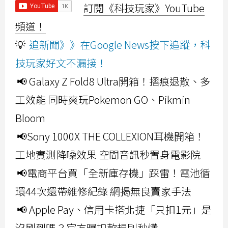
訂閱《科技玩家》YouTube
頻道！
💡
追新聞》》在Google News按下追蹤，科
技玩家好文不漏接！
📢 Galaxy Z Fold8 Ultra開箱！摺痕退散、多
工效能 同時爽玩Pokemon GO、Pikmin
Bloom
📢Sony 1000X THE COLLEXION耳機開箱！
工地實測降噪效果 空間音訊秒置身電影院
📢電商平台買「全新庫存機」踩雷！電池循
環44次還帶維修紀錄 網揭無良賣家手法
📢 Apple Pay、信用卡搭北捷「只扣1元」是
沒刷到嗎？官方曝扣款規則秒懂