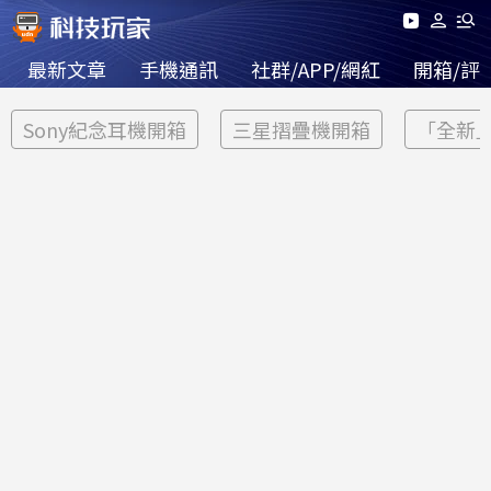
最新文章
手機通訊
社群/APP/網紅
開箱/評
Sony紀念耳機開箱
三星摺疊機開箱
「全新