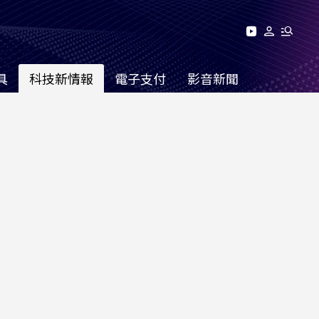
具
科技新情報
電子支付
影音新聞