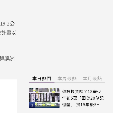
9.2公
未計畫以
國與澳洲
本日熱門
本周最熱
本月最熱
你敢投資嗎？18歲少
年花5萬「囤貨20條記
憶體」 拚15年後5倍
賣出