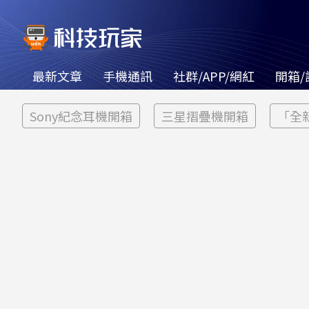
最新文章
手機通訊
社群/APP/網紅
開箱/
Sony紀念耳機開箱
三星摺疊機開箱
「全