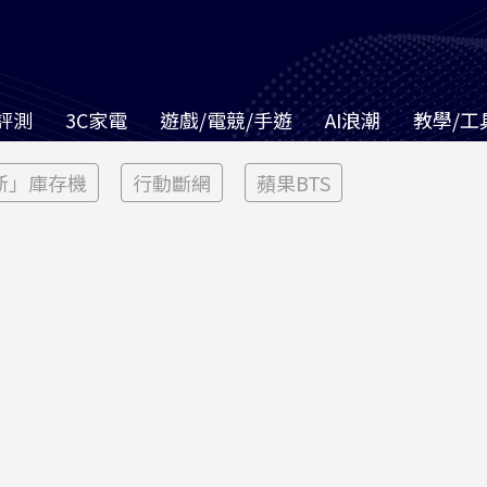
評測
3C家電
遊戲/電競/手遊
AI浪潮
教學/工
新」庫存機
行動斷網
蘋果BTS