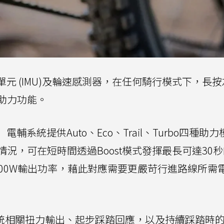
量單元 (IMU)及輪速感測器，在任何騎行模式下，長
助力功能。
電輔系統提供Auto、Eco、Trail、Turbo四種助
，可在短時間透過Boost模式發揮最長可達30秒的
00W輸出功率，藉此對應需要更嚴苛行進路線所需
系統相關扭力輸出、起步踩踏回應，以及持續踩踏時