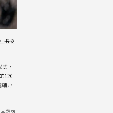
按左指撥
力模式，
120
電輔力
的回應表