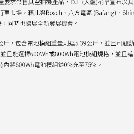
量要求禁售其空拍機產品，
DJI
(大疆)稍早宣布以
市場，藉此與Bosch、八方電氣 (Bafang)、Shi
場，同時也擴展全新發展機會。
52公斤，包含電池模組重量則達5.39公斤，並且可驅動
，並且能選擇600Wh或800Wh電池模組規格，並且
時內將800Wh電池模組從0%充至75%。