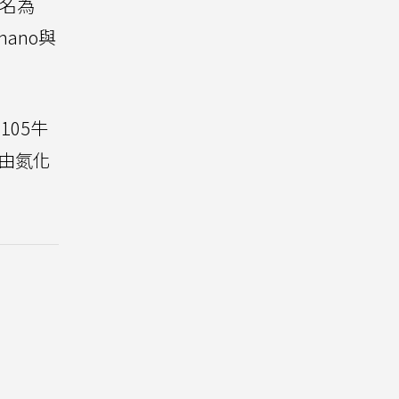
其名為
mano與
105牛
藉由氮化