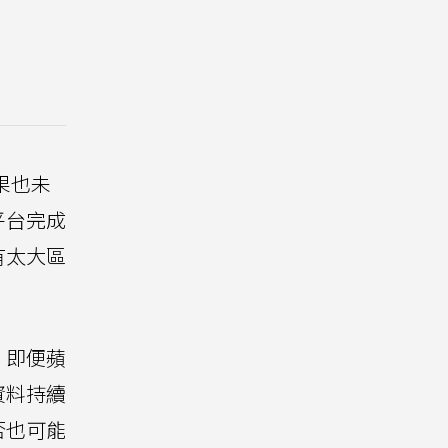
蘋果也未
平台完成
有太大區
明，即便蘋
資料持續
否也可能