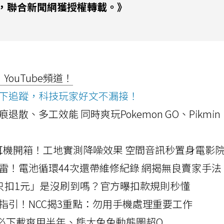
，聯合新聞網獲授權轉載。》
ouTube頻道！
ws按下追蹤，科技玩家好文不漏接！
a開箱！摺痕退散、多工效能 同時爽玩Pokemon GO、Pikmin
LLEXION耳機開箱！工地實測降噪效果 空間音訊秒置身電影
雷！電池循環44次還帶維修紀錄 網揭無良賣家手法
北捷「只扣1元」是沒刷到嗎？官方曝扣款規則秒懂
指引！NCC揭3重點：勿用手機處理重要工作
」字必下載爽用半年、熊大兔兔動態圖超Q