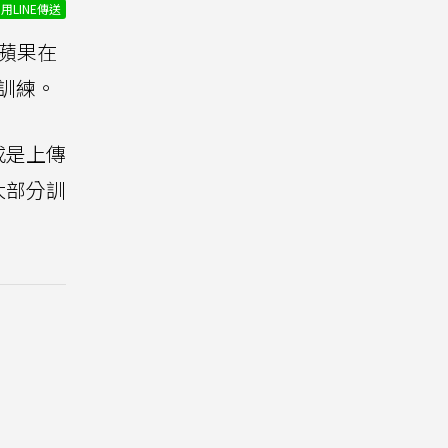
用LINE傳送
蘋果在
訓練。
，或是上傳
絕大部分訓