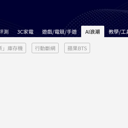
評測
3C家電
遊戲/電競/手遊
AI浪潮
教學/工
新」庫存機
行動斷網
蘋果BTS