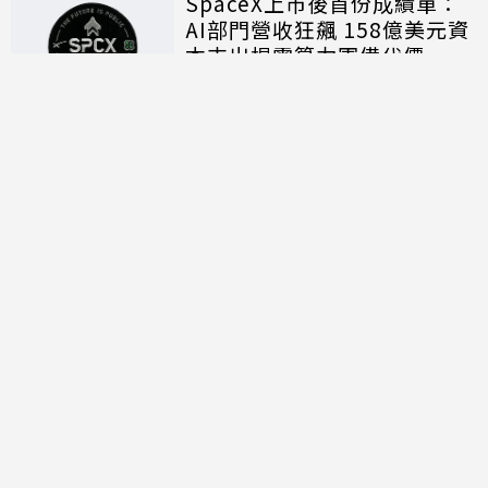
SpaceX上市後首份成績單：
AI部門營收狂飆 158億美元資
本支出揭露算力軍備代價
討論區
共有
0
則留言
規範
回覆