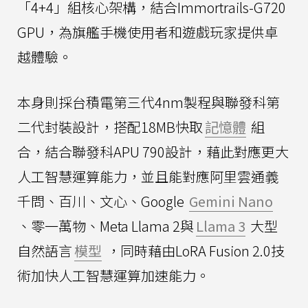
「4+4」組核心架構，結合Immortrails-G720
GPU，為旗艦手機使用者和遊戲玩家提供卓
越體驗。
本身則採台積電第三代4nm製程與聯發科第
二代封裝設計，搭配18MB快取
記憶體
組
合，結合聯發科APU 790設計，藉此對應更大
人工智慧運算能力，並且能對應阿里雲通義
千問、百川、文心、Google
Gemini Nano
、零一萬物、Meta Llama 2與
Llama 3
大型
自然語言
模型
，同時藉由LoRA Fusion 2.0技
術加快人工智慧運算加速能力。