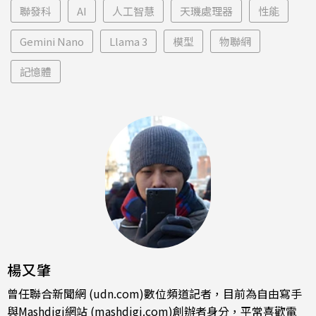
聯發科
AI
人工智慧
天璣處理器
性能
Gemini Nano
Llama 3
模型
物聯網
記憶體
楊又肇
曾任聯合新聞網 (udn.com)數位頻道記者，目前為自由寫手
與Mashdigi網站 (mashdigi.com)創辦者身分，平常喜歡電