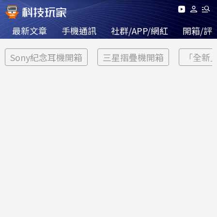
最新文章
手機通訊
社群/APP/網紅
開箱/評
Sony紀念耳機開箱
三星摺疊機開箱
「全新