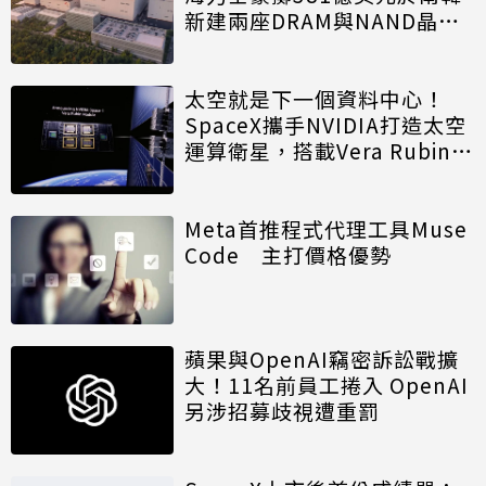
新建兩座DRAM與NAND晶圓
廠
太空就是下一個資料中心！
SpaceX攜手NVIDIA打造太空
運算衛星，搭載Vera Rubin運
算模組
Meta首推程式代理工具Muse
Code 主打價格優勢
蘋果與OpenAI竊密訴訟戰擴
大！11名前員工捲入 OpenAI
另涉招募歧視遭重罰