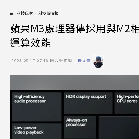
udn科技玩家
科技新情報
蘋果M3處理器傳採用與M2
運算效能
2023-08-17 07:48
聯合新聞網／
楊又肇