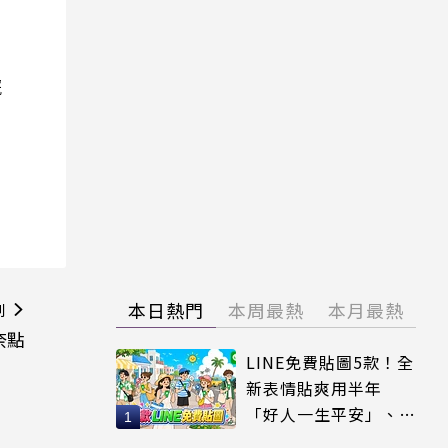
院
本日熱門
本周最熱
本月最熱
則
奈點
LINE免費貼圖5款！全
新表情貼爽用半年
「好人一生平安」、
「好熱」必用