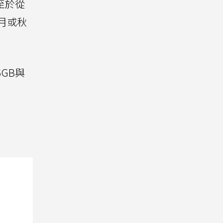
，至於從
6月或秋
GB與