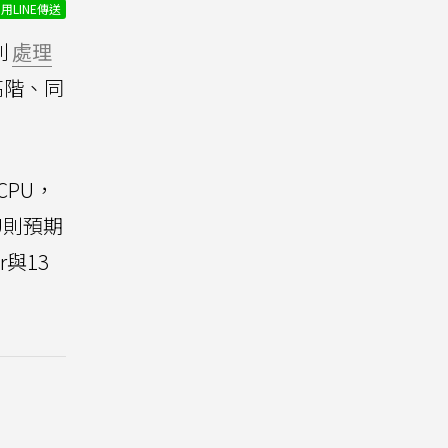
用LINE傳送
列
處理
高階、同
CPU，
U則預期
r與13