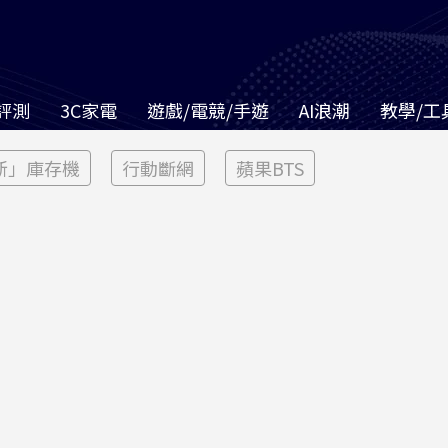
評測
3C家電
遊戲/電競/手遊
AI浪潮
教學/工
新」庫存機
行動斷網
蘋果BTS