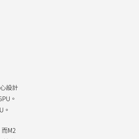
核心設計
GPU。
PU。
而M2