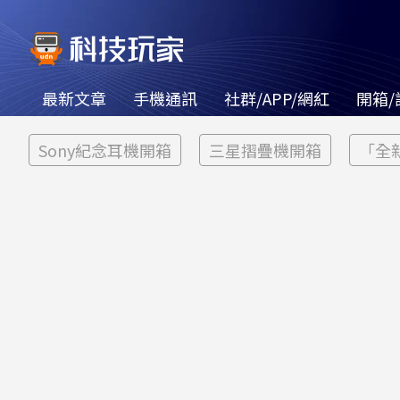
最新文章
手機通訊
社群/APP/網紅
開箱/
Sony紀念耳機開箱
三星摺疊機開箱
「全