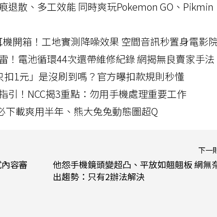
a開箱！摺痕退散、多工效能 同時爽玩Pokemon GO、Pikmin
LLEXION耳機開箱！工地實測降噪效果 空間音訊秒置身電影
雷！電池循環44次還帶維修紀錄 網揭無良賣家手法
北捷「只扣1元」是沒刷到嗎？官方曝扣款規則秒懂
指引！NCC揭3重點：勿用手機處理重要工作
」字必下載爽用半年、熊大兔兔動態圖超Q
下一
試內容審
他怨手機鏡頭變超凸、平放如翹翹板 網無
出趨勢：只有2辦法解決