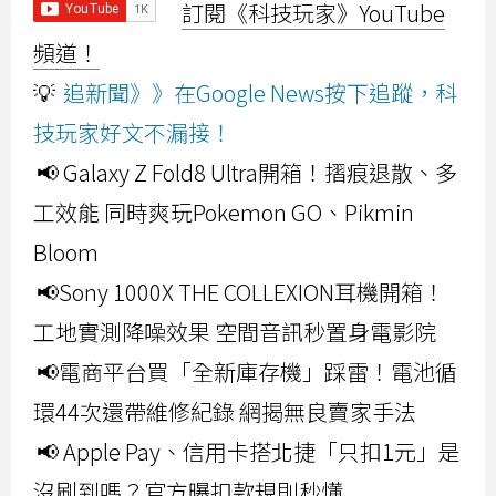
訂閱《科技玩家》YouTube
頻道！
💡
追新聞》》在Google News按下追蹤，科
技玩家好文不漏接！
📢 Galaxy Z Fold8 Ultra開箱！摺痕退散、多
工效能 同時爽玩Pokemon GO、Pikmin
Bloom
📢Sony 1000X THE COLLEXION耳機開箱！
工地實測降噪效果 空間音訊秒置身電影院
📢電商平台買「全新庫存機」踩雷！電池循
環44次還帶維修紀錄 網揭無良賣家手法
📢 Apple Pay、信用卡搭北捷「只扣1元」是
沒刷到嗎？官方曝扣款規則秒懂