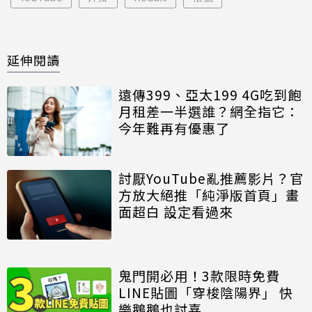
延伸閱讀
遠傳399、亞太199 4G吃到飽
月租差一半選誰？網全指它：
今年難再有優惠了
討厭YouTube亂推薦影片？官
方放大絕推「純淨版首頁」畫
面超白 設定看過來
鬼門開必用！3款限時免費
LINE貼圖「穿梭陰陽界」 快
樂鵝鵝也討喜