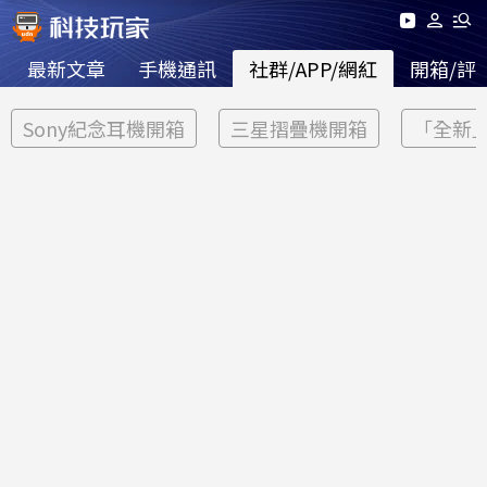
最新文章
手機通訊
社群/APP/網紅
開箱/評
Sony紀念耳機開箱
三星摺疊機開箱
「全新