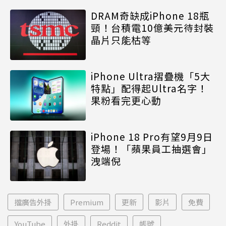
DRAM奇缺成iPhone 18瓶
頸！台積電10億美元待封裝
晶片只能枯等
iPhone Ultra摺疊機「5大
特點」配得起Ultra名字！
果粉看完更心動
iPhone 18 Pro有望9月9日
登場！「蘋果員工抽選會」
洩端倪
擋廣告外掛
Premium
更新
影片
免費
YouTube
外掛
Reddit
帳號