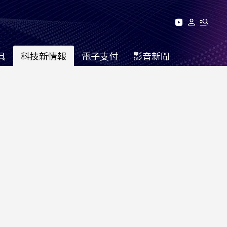
具
科技新情報
電子支付
影音新聞