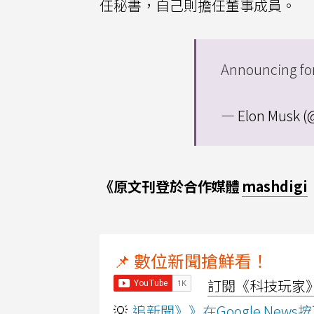
任秘書，自己則擔任董事成員。
Announcing fo
— Elon Musk 
《原文刊登於合作媒體
mashdigi
📌 數位新聞搶鮮看！
訂閱《科技玩家》Y
💡
追新聞》》在Google Ne