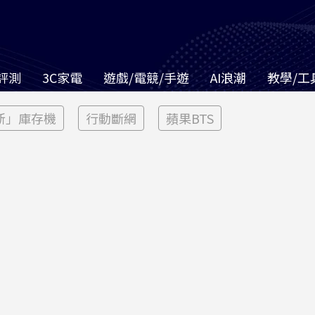
評測
3C家電
遊戲/電競/手遊
AI浪潮
教學/工
新」庫存機
行動斷網
蘋果BTS