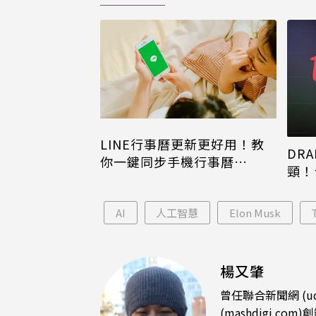
LINE行事曆更新更好用！教
DRA
你一鍵同步手機行事曆
頸！
iPhone、Android都能用
片只
AI
人工智慧
Elon Musk
楊又肇
曾任聯合新聞網 (u
(mashdigi