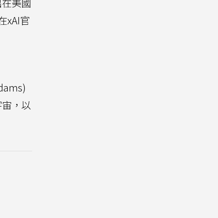
出在美國
xAI官
ams)
、宇宙，以