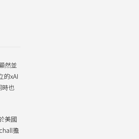
k顯然並
的xAI
同時也
記於美國
hall擔