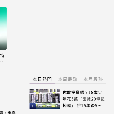
大特
粉
本日熱門
本周最熱
本月最熱
你敢投資嗎？18歲少
年花5萬「囤貨20條記
憶體」 拚15年後5倍
賣出
內容，也喜