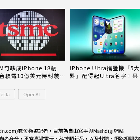
M奇缺成iPhone 18瓶
iPhone Ultra摺疊機「5
台積電10億美元待封裝晶
點」配得起Ultra名字！果
能枯等
看完更心動
Tesla
OpenAI
dn.com)數位頻道記者，目前為自由寫手與Mashdigi網站
.com)創辦者身分，平常喜歡電玩、科技類新品，以及軟體、網路相關