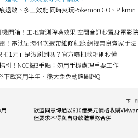
a開箱！摺痕退散、多工效能 同時爽玩Pokemon GO、Pikmin
LLEXION耳機開箱！工地實測降噪效果 空間音訊秒置身電影
雷！電池循環44次還帶維修紀錄 網揭無良賣家手法
北捷「只扣1元」是沒刷到嗎？官方曝扣款規則秒懂
指引！NCC揭3重點：勿用手機處理重要工作
」字必下載爽用半年、熊大兔兔動態圖超Q
下一
你用
歐盟同意博通以610億美元價格收購VMwar
但要求不得與自身軟體業務合併