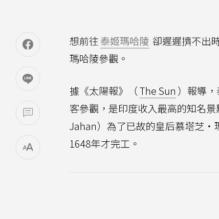
想前往
泰姬瑪哈陵
卻遲遲擠不出
瑪哈陵參觀。
據《太陽報》（
The Sun
）報導，
客參觀，是印度收入最高的知名景點
Jahan）為了已故的皇后慕塔芝・瑪
1648年才完工。