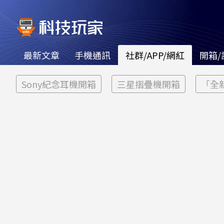
最新文章
手機通訊
社群/APP/網紅
開箱/
Sony紀念耳機開箱
三星摺疊機開箱
「全