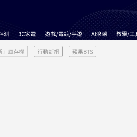
評測
3C家電
遊戲/電競/手遊
AI浪潮
教學/工
新」庫存機
行動斷網
蘋果BTS