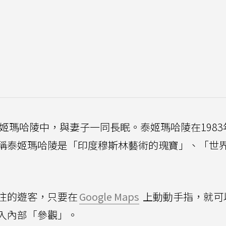
泰姬瑪哈陵中，與妻子一同長眠。泰姬瑪哈陵在1983
稱泰姬瑪哈陵是「印度穆斯林藝術的瑰寶」、「世
往的遊客，只要在
Google Maps
上動動手指，就可
入內部「參觀」。