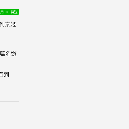
用LINE傳送
到泰姬
萬名遊
直到