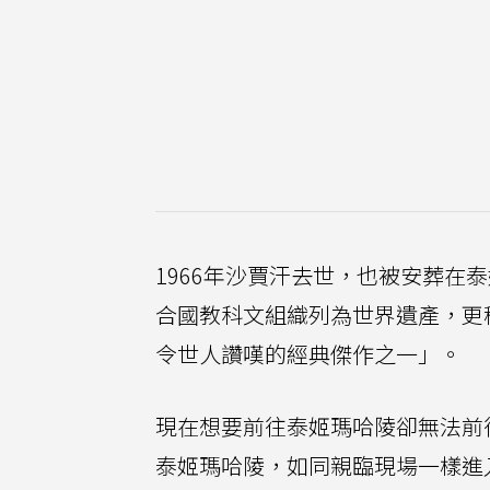
1966年沙賈汗去世，也被安葬在
合國教科文組織列為世界遺產，更
令世人讚嘆的經典傑作之一」。
現在想要前往泰姬瑪哈陵卻無法前
泰姬瑪哈陵，如同親臨現場一樣進