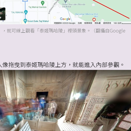
Mahal」，就可線上觀看「泰姬瑪哈陵」裡頭景象。（翻攝自Google
將人像拖曳到泰姬瑪哈陵上方，就能進入內部參觀。