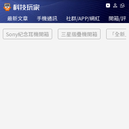
最新文章
手機通訊
社群/APP/網紅
開箱/評
Sony紀念耳機開箱
三星摺疊機開箱
「全新