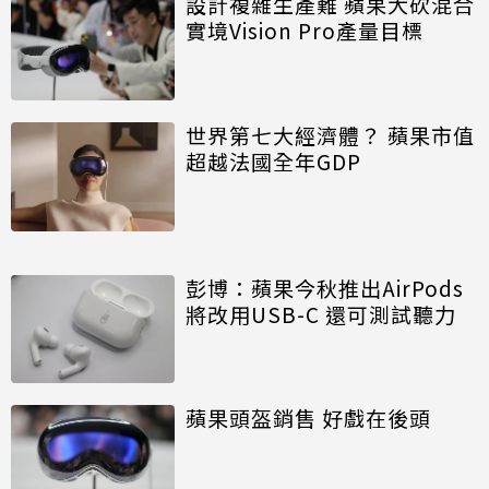
設計複雜生產難 蘋果大砍混合
實境Vision Pro產量目標
世界第七大經濟體？ 蘋果市值
超越法國全年GDP
彭博：蘋果今秋推出AirPods
將改用USB-C 還可測試聽力
蘋果頭盔銷售 好戲在後頭