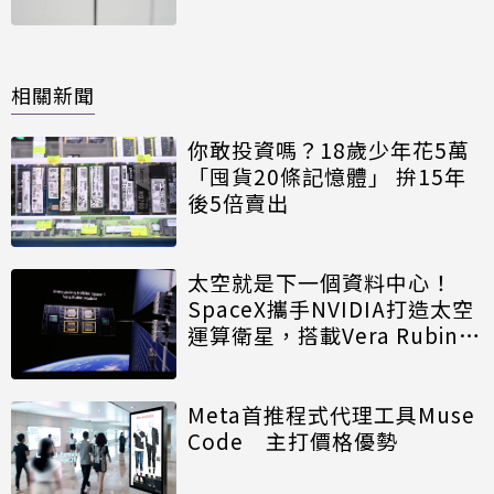
相關新聞
你敢投資嗎？18歲少年花5萬
「囤貨20條記憶體」 拚15年
後5倍賣出
太空就是下一個資料中心！
SpaceX攜手NVIDIA打造太空
運算衛星，搭載Vera Rubin運
算模組
Meta首推程式代理工具Muse
Code 主打價格優勢