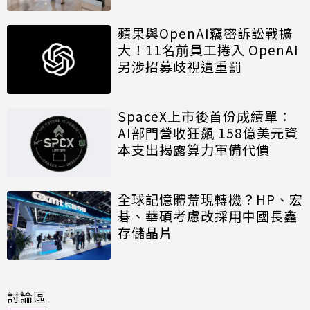
蘋果與OpenAI竊密訴訟戰擴
大！11名前員工捲入 OpenAI
另涉招募歧視遭重罰
SpaceX上市後首份成績單：
AI部門營收狂飆 158億美元資
本支出揭露算力軍備代價
全球記憶體荒現轉機？HP、宏
碁、華碩考慮改採用中國長鑫
存儲晶片
討論區