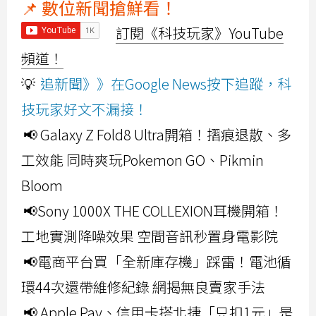
📌 數位新聞搶鮮看！
訂閱《科技玩家》YouTube
頻道！
💡
追新聞》》在Google News按下追蹤，科
技玩家好文不漏接！
📢 Galaxy Z Fold8 Ultra開箱！摺痕退散、多
工效能 同時爽玩Pokemon GO、Pikmin
Bloom
📢Sony 1000X THE COLLEXION耳機開箱！
工地實測降噪效果 空間音訊秒置身電影院
📢電商平台買「全新庫存機」踩雷！電池循
環44次還帶維修紀錄 網揭無良賣家手法
📢 Apple Pay、信用卡搭北捷「只扣1元」是