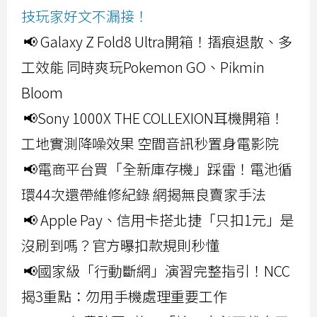
技玩家好文不漏接！
📢 Galaxy Z Fold8 Ultra開箱！摺痕退散、多
工效能 同時爽玩Pokemon GO、Pikmin
Bloom
📢Sony 1000X THE COLLEXION耳機開箱！
工地實測降噪效果 空間音訊秒置身電影院
📢電商平台買「全新庫存機」踩雷！電池循
環44次還帶維修紀錄 網揭無良賣家手法
📢 Apple Pay、信用卡搭北捷「只扣1元」是
沒刷到嗎？官方曝扣款規則秒懂
📢國家級「行動斷網」演習完整指引！NCC
揭3重點：勿用手機處理重要工作