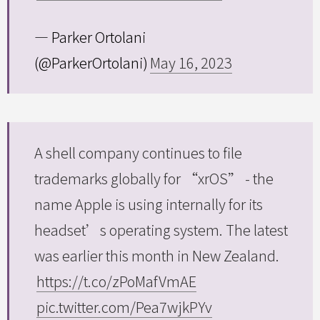
— Parker Ortolani
(@ParkerOrtolani)
May 16, 2023
A shell company continues to file
trademarks globally for “xrOS” - the
name Apple is using internally for its
headset’s operating system. The latest
was earlier this month in New Zealand.
https://t.co/zPoMafVmAE
pic.twitter.com/Pea7wjkPYv