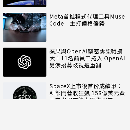
算模組
Meta首推程式代理工具Muse
Code 主打價格優勢
蘋果與OpenAI竊密訴訟戰擴
大！11名前員工捲入 OpenAI
另涉招募歧視遭重罰
SpaceX上市後首份成績單：
AI部門營收狂飆 158億美元資
本支出揭露算力軍備代價
討論區