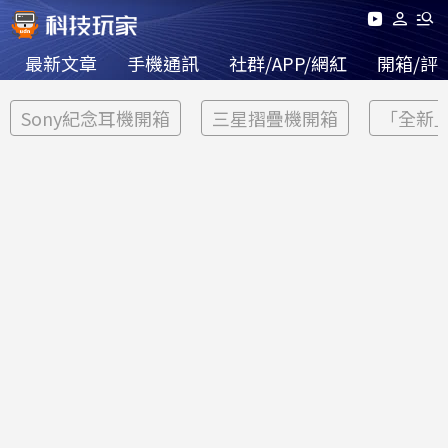
最新文章
手機通訊
社群/APP/網紅
開箱/評
Sony紀念耳機開箱
三星摺疊機開箱
「全新