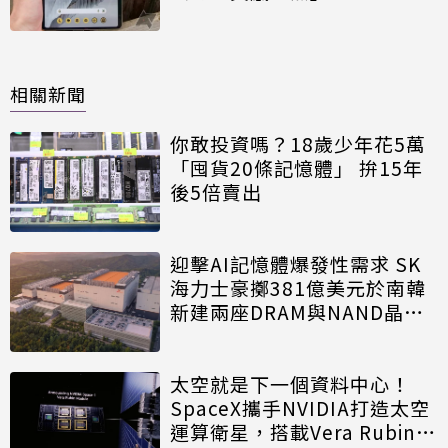
相關新聞
你敢投資嗎？18歲少年花5萬
「囤貨20條記憶體」 拚15年
後5倍賣出
迎擊AI記憶體爆發性需求 SK
海力士豪擲381億美元於南韓
新建兩座DRAM與NAND晶圓
廠
太空就是下一個資料中心！
SpaceX攜手NVIDIA打造太空
運算衛星，搭載Vera Rubin運