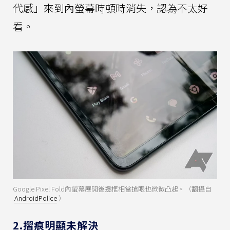
代感」來到內螢幕時頓時消失，認為不太好
看。
Google Pixel Fold內螢幕展開後邊框相當搶眼也微微凸起。（翻攝自
AndroidPolice
）
2.摺痕明顯未解決