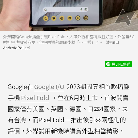
外媒開箱Google摺疊手機Pixel Fold，大讚外觀相當精緻且好握，外螢幕5.8
吋打字也相當方便，但把內螢幕展開後就「不一樣」了。（翻攝自
AndroidPolice
）
用LINE傳送
Google在
Google I/O
2023期間亮相首款摺疊
手機
Pixel Fold
，並在6月時上市，首波開賣
國家僅有美國、英國、德國、日本4國家，未
有台灣，而Pixel Fold一推出後引來兩極化的
評價，外媒試用新機時讚賞外型相當精緻，