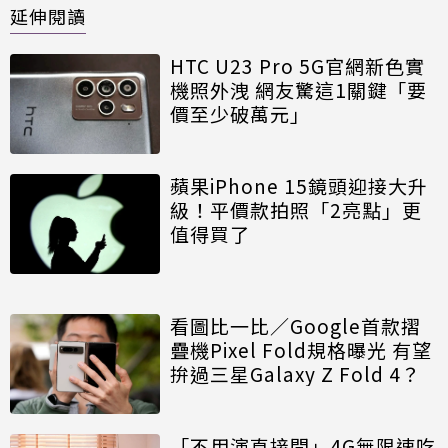
延伸閱讀
HTC U23 Pro 5G官網新色實
機照外洩 網友驚這1關鍵「要
價至少破萬元」
蘋果iPhone 15鏡頭迎接大升
級！平價款拍照「2亮點」更
值得買了
看圖比一比／Google首款摺
疊機Pixel Fold規格曝光 有望
拚過三星Galaxy Z Fold 4？
「不用演直接問」4G無限速吃