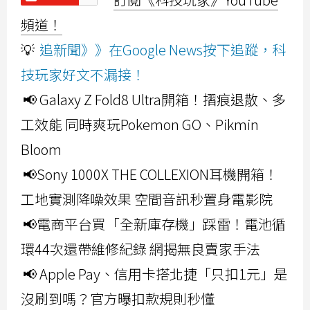
頻道！
💡
追新聞》》在Google News按下追蹤，科
技玩家好文不漏接！
📢 Galaxy Z Fold8 Ultra開箱！摺痕退散、多
工效能 同時爽玩Pokemon GO、Pikmin
Bloom
📢Sony 1000X THE COLLEXION耳機開箱！
工地實測降噪效果 空間音訊秒置身電影院
📢電商平台買「全新庫存機」踩雷！電池循
環44次還帶維修紀錄 網揭無良賣家手法
📢 Apple Pay、信用卡搭北捷「只扣1元」是
沒刷到嗎？官方曝扣款規則秒懂