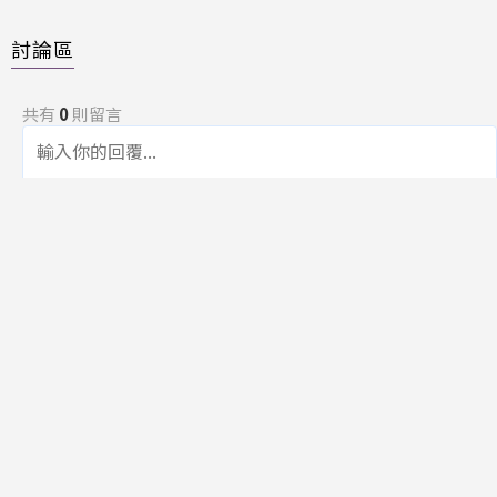
討論區
共有
0
則留言
規範
回覆
還沒有留言，成為第一個發言的人吧！