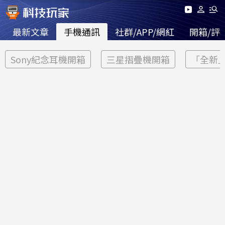
最新文章
手機通訊
社群/APP/網紅
開箱/評
Sony紀念耳機開箱
三星摺疊機開箱
「全新