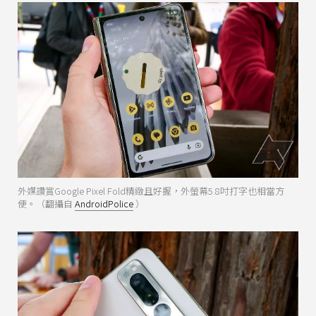
外媒讚賞Google Pixel Fold精緻且好握，外螢幕5.8吋打字也相當方
便。（翻攝自
AndroidPolice
）