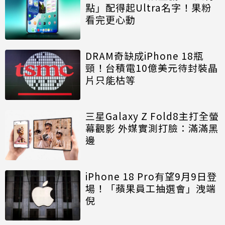
點」配得起Ultra名字！果粉
看完更心動
DRAM奇缺成iPhone 18瓶
頸！台積電10億美元待封裝晶
片只能枯等
三星Galaxy Z Fold8主打全螢
幕觀影 外媒實測打臉：滿滿黑
邊
iPhone 18 Pro有望9月9日登
場！「蘋果員工抽選會」洩端
倪