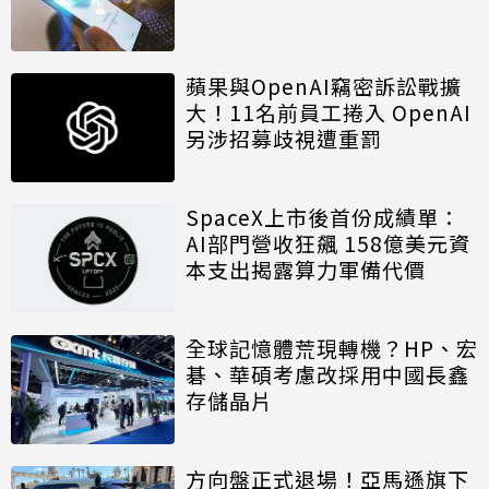
蘋果與OpenAI竊密訴訟戰擴
大！11名前員工捲入 OpenAI
另涉招募歧視遭重罰
SpaceX上市後首份成績單：
AI部門營收狂飆 158億美元資
本支出揭露算力軍備代價
全球記憶體荒現轉機？HP、宏
碁、華碩考慮改採用中國長鑫
存儲晶片
方向盤正式退場！亞馬遜旗下