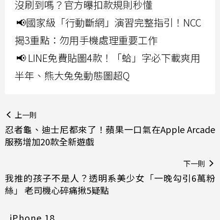
沒刷到嗎？官方曝扣款規則秒懂
📢國家級「行動斷網」演習完整指引！NCC
揭3重點：勿用手機處理重要工作
📢 LINE免費貼圖4款！「蛤」字必下載爽用
半年、熊大兔兔動態圖超Q
上一則
忍者龜、迪士尼都來了！蘋果一口氣在Apple Arcade
服務增加20款全新遊戲
下一則
我推的孩子不是人？透明系美少女「一晚勾引6萬粉
絲」 老司機心碎痛揪5疑點
iPhone 18