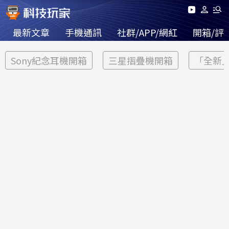
最新文章
手機通訊
社群/APP/網紅
開箱/評
Sony紀念耳機開箱
三星摺疊機開箱
「全新