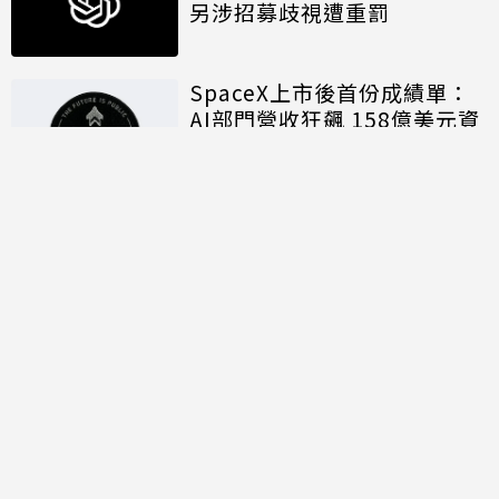
另涉招募歧視遭重罰
SpaceX上市後首份成績單：
AI部門營收狂飆 158億美元資
本支出揭露算力軍備代價
討論區
共有
0
則留言