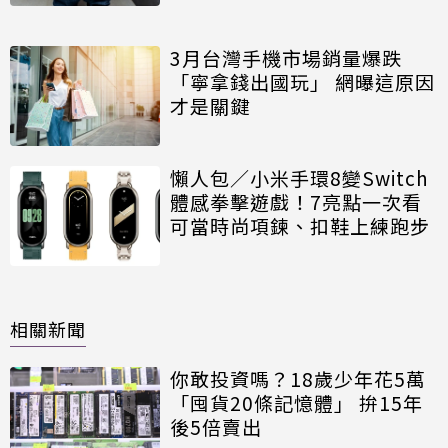
3月台灣手機市場銷量爆跌
「寧拿錢出國玩」 網曝這原因
才是關鍵
懶人包／小米手環8變Switch
體感拳擊遊戲！7亮點一次看
可當時尚項鍊、扣鞋上練跑步
相關新聞
你敢投資嗎？18歲少年花5萬
「囤貨20條記憶體」 拚15年
後5倍賣出