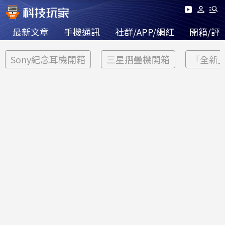
最新文章
手機通訊
社群/APP/網紅
開箱/評
Sony紀念耳機開箱
三星摺疊機開箱
「全新