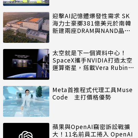
迎擊AI記憶體爆發性需求 SK
海力士豪擲381億美元於南韓
新建兩座DRAM與NAND晶圓
廠
太空就是下一個資料中心！
SpaceX攜手NVIDIA打造太空
運算衛星，搭載Vera Rubin運
算模組
Meta首推程式代理工具Muse
Code 主打價格優勢
蘋果與OpenAI竊密訴訟戰擴
大！11名前員工捲入 OpenAI