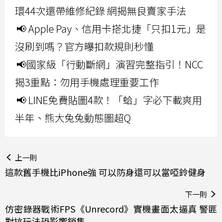
環44次還帶維修紀錄 網揭無良賣家手法
📢 Apple Pay、信用卡搭北捷「只扣1元」是
沒刷到嗎？官方曝扣款規則秒懂
📢國家級「行動斷網」演習完整指引！NCC
揭3重點：勿用手機處理重要工作
📢 LINE免費貼圖4款！「蛤」字必下載爽用
半年、熊大兔兔動態圖超Q
上一則
這款舊手機比iPhone強 可以防身還可以當啞鈴健身
下一則
仿密錄器戰術FPS《Unrecord》實機畫面太逼真 警匪
對抗玩法恐影響銷售