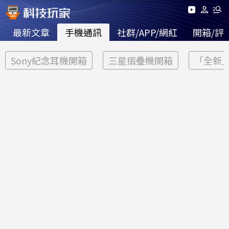
最新文章
手機通訊
社群/APP/網紅
開箱/評
Sony紀念耳機開箱
三星摺疊機開箱
「全新