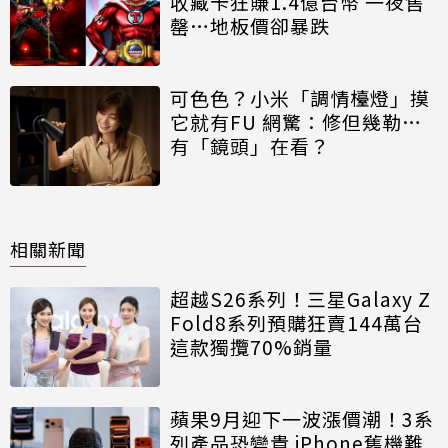
收藏卡狂賺1.4億台幣 一夜售
罄…地板價卻暴跌
可色色？小米「調情檯燈」摸
它就有FU 網驚：修但幾勒…
有「鏡頭」在看？
相關新聞
超越S26系列！三星Galaxy Z
Fold8系列預購狂賣144萬台
這款獨攬70%銷量
蘋果9月迎下一波漲價潮！3系
列產品恐變貴 iPhone舊機難