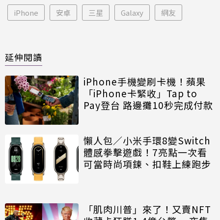
iPhone
安卓
三星
Galaxy
網友
延伸閱讀
iPhone手機變刷卡機！蘋果
「iPhone卡緊收」Tap to
Pay登台 路邊攤10秒完成付款
懶人包／小米手環8變Switch
體感拳擊遊戲！7亮點一次看
可當時尚項鍊、扣鞋上練跑步
「肌肉川普」來了！又賣NFT