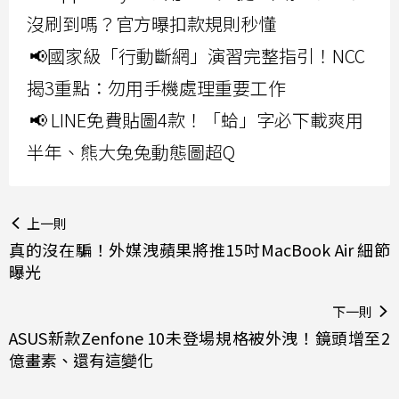
沒刷到嗎？官方曝扣款規則秒懂
📢國家級「行動斷網」演習完整指引！NCC
揭3重點：勿用手機處理重要工作
📢 LINE免費貼圖4款！「蛤」字必下載爽用
半年、熊大兔兔動態圖超Q
上一則
真的沒在騙！外媒洩蘋果將推15吋MacBook Air 細節
曝光
下一則
ASUS新款Zenfone 10未登場規格被外洩！鏡頭增至2
億畫素、還有這變化