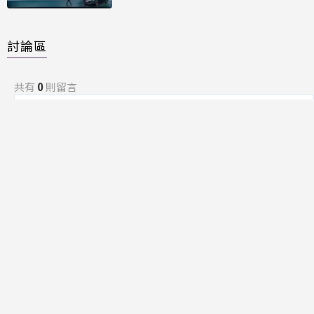
討論區
共有
0
則留言
規範
回覆
還沒有留言，成為第一個發言的人吧！