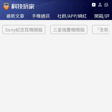
最新文章
手機通訊
社群/APP/網紅
開箱/評
Sony紀念耳機開箱
三星摺疊機開箱
「全新