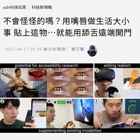
udn科技玩家
科技新情報
不會怪怪的嗎？用嘴唇做生活大小
事 貼上這物…就能用舔舌遠端開門
2023-04-17 08:39
聯合新聞網／
楊又肇