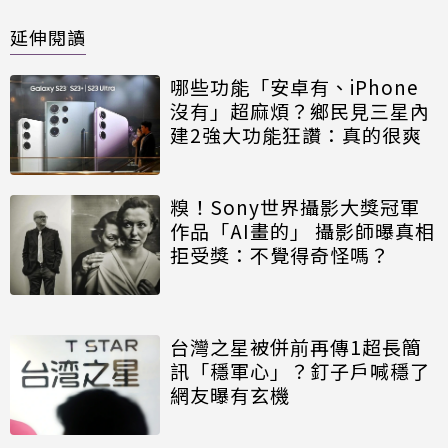
延伸閱讀
哪些功能「安卓有、iPhone
沒有」超麻煩？鄉民見三星內
建2強大功能狂讚：真的很爽
糗！Sony世界攝影大獎冠軍
作品「AI畫的」 攝影師曝真相
拒受獎：不覺得奇怪嗎？
台灣之星被併前再傳1超長簡
訊「穩軍心」？釘子戶喊穩了
網友曝有玄機