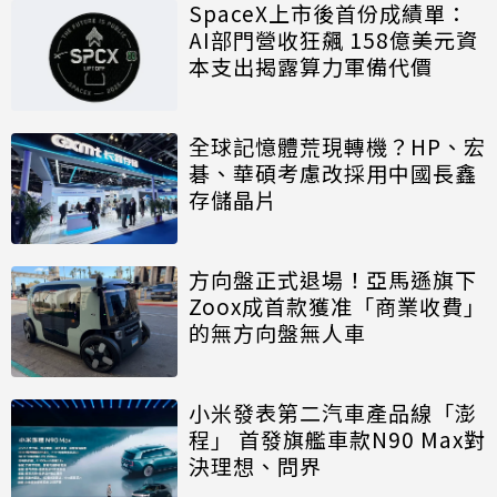
SpaceX上市後首份成績單：
AI部門營收狂飆 158億美元資
本支出揭露算力軍備代價
全球記憶體荒現轉機？HP、宏
碁、華碩考慮改採用中國長鑫
存儲晶片
方向盤正式退場！亞馬遜旗下
Zoox成首款獲准「商業收費」
的無方向盤無人車
小米發表第二汽車產品線「澎
程」 首發旗艦車款N90 Max對
決理想、問界