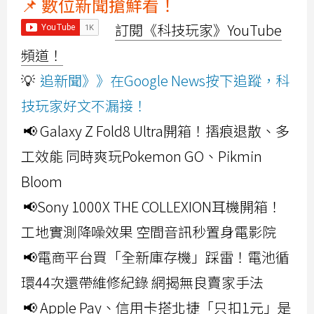
📌 數位新聞搶鮮看！
訂閱《科技玩家》YouTube
頻道！
💡
追新聞》》在Google News按下追蹤，科
技玩家好文不漏接！
📢 Galaxy Z Fold8 Ultra開箱！摺痕退散、多
工效能 同時爽玩Pokemon GO、Pikmin
Bloom
📢Sony 1000X THE COLLEXION耳機開箱！
工地實測降噪效果 空間音訊秒置身電影院
📢電商平台買「全新庫存機」踩雷！電池循
環44次還帶維修紀錄 網揭無良賣家手法
📢 Apple Pay、信用卡搭北捷「只扣1元」是