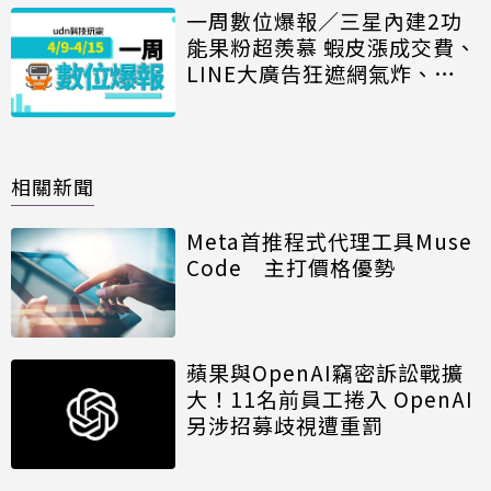
一周數位爆報／三星內建2功
能果粉超羨慕 蝦皮漲成交費、
LINE大廣告狂遮網氣炸、
iPhone 15模樣曝
相關新聞
Meta首推程式代理工具Muse
Code 主打價格優勢
蘋果與OpenAI竊密訴訟戰擴
大！11名前員工捲入 OpenAI
另涉招募歧視遭重罰