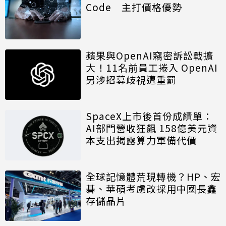
Code 主打價格優勢
蘋果與OpenAI竊密訴訟戰擴
大！11名前員工捲入 OpenAI
另涉招募歧視遭重罰
SpaceX上市後首份成績單：
AI部門營收狂飆 158億美元資
本支出揭露算力軍備代價
全球記憶體荒現轉機？HP、宏
碁、華碩考慮改採用中國長鑫
存儲晶片