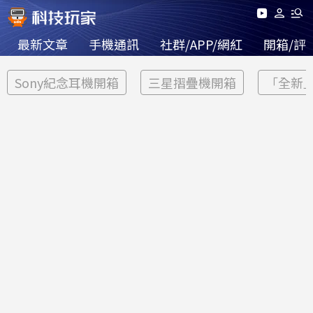
最新文章
手機通訊
社群/APP/網紅
開箱/評
Sony紀念耳機開箱
三星摺疊機開箱
「全新