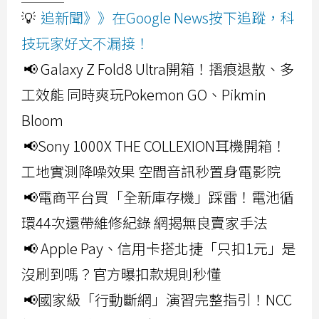
💡
追新聞》》在Google News按下追蹤，科
技玩家好文不漏接！
📢 Galaxy Z Fold8 Ultra開箱！摺痕退散、多
工效能 同時爽玩Pokemon GO、Pikmin
Bloom
📢Sony 1000X THE COLLEXION耳機開箱！
工地實測降噪效果 空間音訊秒置身電影院
📢電商平台買「全新庫存機」踩雷！電池循
環44次還帶維修紀錄 網揭無良賣家手法
📢 Apple Pay、信用卡搭北捷「只扣1元」是
沒刷到嗎？官方曝扣款規則秒懂
📢國家級「行動斷網」演習完整指引！NCC