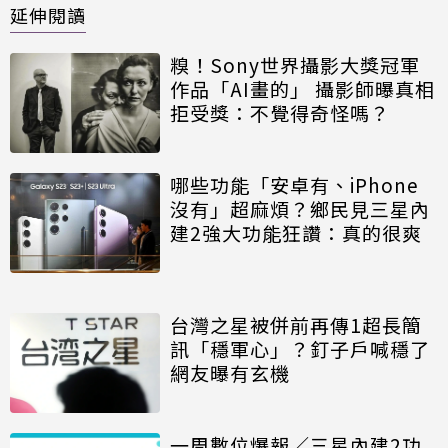
延伸閱讀
糗！Sony世界攝影大獎冠軍
作品「AI畫的」 攝影師曝真相
拒受獎：不覺得奇怪嗎？
哪些功能「安卓有、iPhone
沒有」超麻煩？鄉民見三星內
建2強大功能狂讚：真的很爽
台灣之星被併前再傳1超長簡
訊「穩軍心」？釘子戶喊穩了
網友曝有玄機
一周數位爆報／三星內建2功