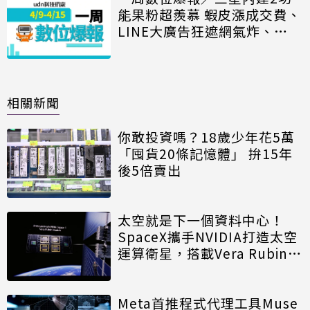
能果粉超羨慕 蝦皮漲成交費、
LINE大廣告狂遮網氣炸、
iPhone 15模樣曝
相關新聞
你敢投資嗎？18歲少年花5萬
「囤貨20條記憶體」 拚15年
後5倍賣出
太空就是下一個資料中心！
SpaceX攜手NVIDIA打造太空
運算衛星，搭載Vera Rubin運
算模組
Meta首推程式代理工具Muse