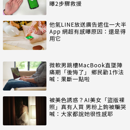
曝2步驟救援
他氣LINE放送廣告遮住一大半
App 網超有感曝原因：還是得
用它
微軟男跳槽MacBook直墜陣
痛期「後悔了」 鄉民勸1作法
喊：果斷一點啦
被美色誘惑？AI美女「盜版裸
照」真有人買 男粉上鉤被騙哭
喊：大家都說她很性感耶