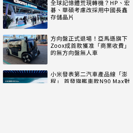
全球記憶體荒現轉機？HP、宏
碁、華碩考慮改採用中國長鑫
存儲晶片
方向盤正式退場！亞馬遜旗下
Zoox成首款獲准「商業收費」
的無方向盤無人車
小米發表第二汽車產品線「澎
程」 首發旗艦車款N90 Max對
決理想、問界
討論區