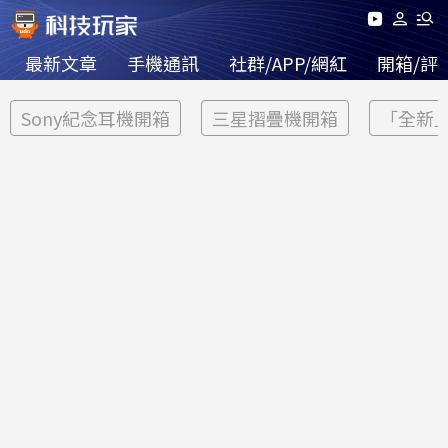
最新文章
手機通訊
社群/APP/網紅
開箱/評
Sony紀念耳機開箱
三星摺疊機開箱
「全新