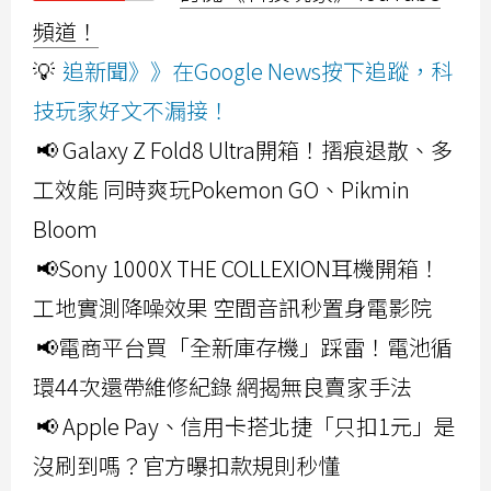
頻道！
💡
追新聞》》在Google News按下追蹤，科
技玩家好文不漏接！
📢 Galaxy Z Fold8 Ultra開箱！摺痕退散、多
工效能 同時爽玩Pokemon GO、Pikmin
Bloom
📢Sony 1000X THE COLLEXION耳機開箱！
工地實測降噪效果 空間音訊秒置身電影院
📢電商平台買「全新庫存機」踩雷！電池循
環44次還帶維修紀錄 網揭無良賣家手法
📢 Apple Pay、信用卡搭北捷「只扣1元」是
沒刷到嗎？官方曝扣款規則秒懂