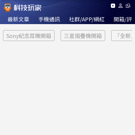
最新文章
手機通訊
社群/APP/網紅
開箱/評
Sony紀念耳機開箱
三星摺疊機開箱
「全新