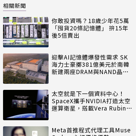
相關新聞
你敢投資嗎？18歲少年花5萬
「囤貨20條記憶體」 拚15年
後5倍賣出
迎擊AI記憶體爆發性需求 SK
海力士豪擲381億美元於南韓
新建兩座DRAM與NAND晶圓
廠
太空就是下一個資料中心！
SpaceX攜手NVIDIA打造太空
運算衛星，搭載Vera Rubin運
算模組
Meta首推程式代理工具Muse