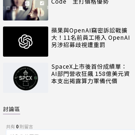
Code 主打價格優勢
蘋果與OpenAI竊密訴訟戰擴
大！11名前員工捲入 OpenAI
另涉招募歧視遭重罰
SpaceX上市後首份成績單：
AI部門營收狂飆 158億美元資
本支出揭露算力軍備代價
討論區
共有
0
則留言