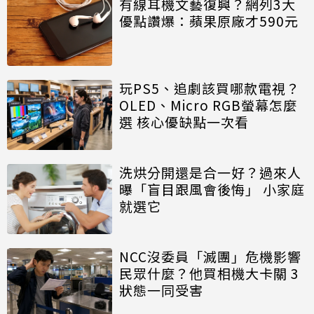
有線耳機文藝復興？網列3大
優點讚爆：蘋果原廠才590元
玩PS5、追劇該買哪款電視？
OLED、Micro RGB螢幕怎麼
選 核心優缺點一次看
洗烘分開還是合一好？過來人
曝「盲目跟風會後悔」 小家庭
就選它
NCC沒委員「滅團」危機影響
民眾什麼？他買相機大卡關 3
狀態一同受害