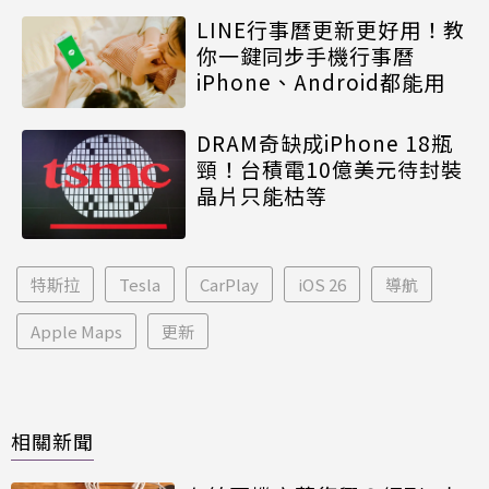
LINE行事曆更新更好用！教
你一鍵同步手機行事曆
iPhone、Android都能用
DRAM奇缺成iPhone 18瓶
頸！台積電10億美元待封裝
晶片只能枯等
特斯拉
Tesla
CarPlay
iOS 26
導航
Apple Maps
更新
相關新聞