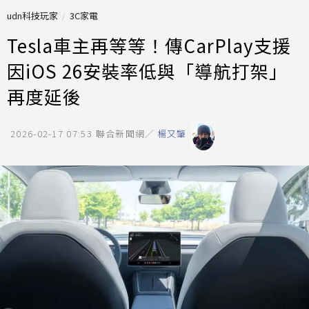
udn科技玩家
3C家電
Tesla車主再等等！傳CarPlay支援
因iOS 26安裝率低與「導航打架」
再度延後
2026-02-17 07:53
聯合新聞網／
楊又肇