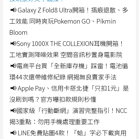
📢 Galaxy Z Fold8 Ultra開箱！摺痕退散、多
工效能 同時爽玩Pokemon GO、Pikmin
Bloom
📢Sony 1000X THE COLLEXION耳機開箱！
工地實測降噪效果 空間音訊秒置身電影院
📢電商平台買「全新庫存機」踩雷！電池循
環44次還帶維修紀錄 網揭無良賣家手法
📢 Apple Pay、信用卡搭北捷「只扣1元」是
沒刷到嗎？官方曝扣款規則秒懂
📢國家級「行動斷網」演習完整指引！NCC
揭3重點：勿用手機處理重要工作
📢 LINE免費貼圖4款！「蛤」字必下載爽用