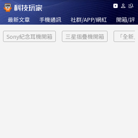
最新文章
手機通訊
社群/APP/網紅
開箱/評
Sony紀念耳機開箱
三星摺疊機開箱
「全新