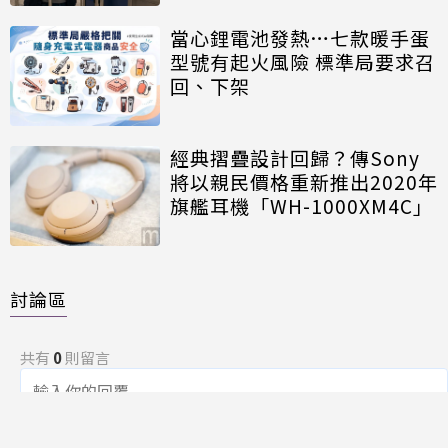
當心鋰電池發熱…七款暖手蛋
型號有起火風險 標準局要求召
回、下架
經典摺疊設計回歸？傳Sony
將以親民價格重新推出2020年
旗艦耳機「WH-1000XM4C」
討論區
共有
0
則留言