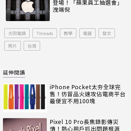
登場！「蘋果員工抽選會」
洩端倪
大同電鍋
Threads
教學
電器
發文
照片
台灣
延伸閱讀
iPhone Pocket太夯全球完
售！仿冒品火速攻佔電商平台
最便宜不用100塊
Pixel 10 Pro長焦錄影傳災
情！熱心用戶抓出問題根源