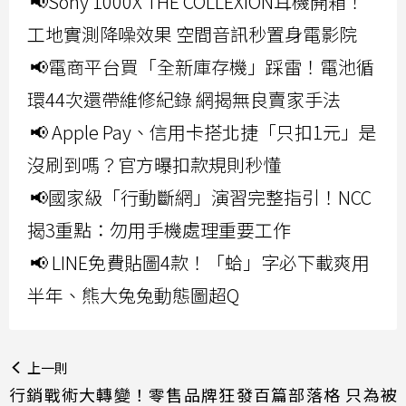
📢Sony 1000X THE COLLEXION耳機開箱！
工地實測降噪效果 空間音訊秒置身電影院
📢電商平台買「全新庫存機」踩雷！電池循
環44次還帶維修紀錄 網揭無良賣家手法
📢 Apple Pay、信用卡搭北捷「只扣1元」是
沒刷到嗎？官方曝扣款規則秒懂
📢國家級「行動斷網」演習完整指引！NCC
揭3重點：勿用手機處理重要工作
📢 LINE免費貼圖4款！「蛤」字必下載爽用
半年、熊大兔兔動態圖超Q
上一則
行銷戰術大轉變！零售品牌狂發百篇部落格 只為被