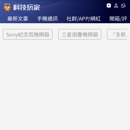
最新文章
手機通訊
社群/APP/網紅
開箱/評
Sony紀念耳機開箱
三星摺疊機開箱
「全新