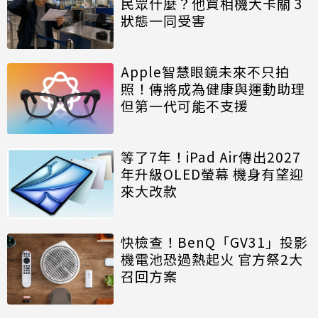
民眾什麼？他買相機大卡關 3
狀態一同受害
Apple智慧眼鏡未來不只拍
照！傳將成為健康與運動助理
但第一代可能不支援
等了7年！iPad Air傳出2027
年升級OLED螢幕 機身有望迎
來大改款
快檢查！BenQ「GV31」投影
機電池恐過熱起火 官方祭2大
召回方案