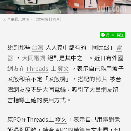
大同電鍋示意圖。（本報資料照片）
用LINE傳送
說到那些
台灣
人人家中都有的「國民級」
電
器
，
大同電鍋
絕對是其中之一。近日有外國
網友在
Threads
上
發文
，表示自己能用爐子
煮飯卻搞不定「煮飯機」，搭配的
照片
被台
灣網友發現是大同電鍋，吸引了大量網友留
言指導正確的使用方式。
原PO在Threads上
發文
，表示自己用電鍋煮
飯遇到困難，結合原PO的幾篇串文來看，他