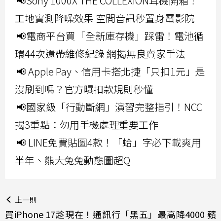
📢Sony 1000X THE COLLEXION耳機開箱！
工地實測降噪效果 空間音訊秒置身電影院
📢電商平台買「全新庫存機」踩雷！電池循
環44次還帶維修紀錄 網揭無良賣家手法
📢 Apple Pay、信用卡搭北捷「只扣1元」是
沒刷到嗎？官方曝扣款規則秒懂
📢國家級「行動斷網」演習完整指引！NCC
揭3重點：勿用手機處理重要工作
📢 LINE免費貼圖4款！「蛤」字必下載爽用
半年、熊大兔兔動態圖超Q
上一則
買iPhone 17趁現在！通訊行「黑五」最高降4000 蘋