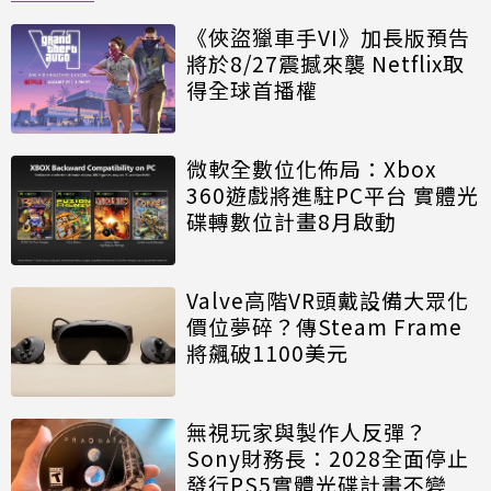
《俠盜獵車手VI》加長版預告
將於8/27震撼來襲 Netflix取
得全球首播權
微軟全數位化佈局：Xbox
360遊戲將進駐PC平台 實體光
碟轉數位計畫8月啟動
Valve高階VR頭戴設備大眾化
價位夢碎？傳Steam Frame
將飆破1100美元
無視玩家與製作人反彈？
Sony財務長：2028全面停止
發行PS5實體光碟計畫不變