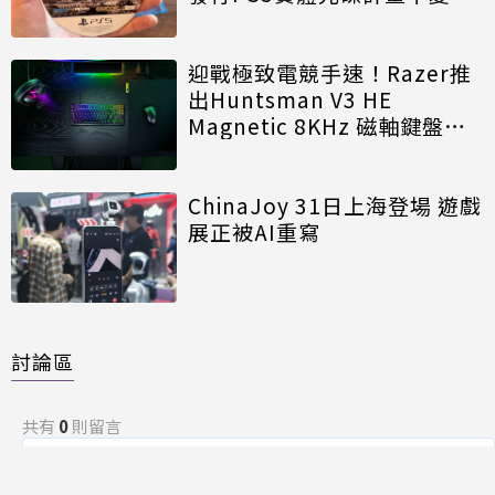
迎戰極致電競手速！Razer推
出Huntsman V3 HE
Magnetic 8KHz 磁軸鍵盤效
能再進化
ChinaJoy 31日上海登場 遊戲
展正被AI重寫
討論區
共有
0
則留言