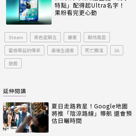
特點」配得起Ultra名字！
果粉看完更心動
Steam
黑色星期五
優惠
戰地風雲
霍格華茲的傳承
最後生還者
死亡擱淺
3A
遊戲
延伸閱讀
夏日走路救星！Google地圖
將推「陰涼路線」導航 還會預
估日曬時間