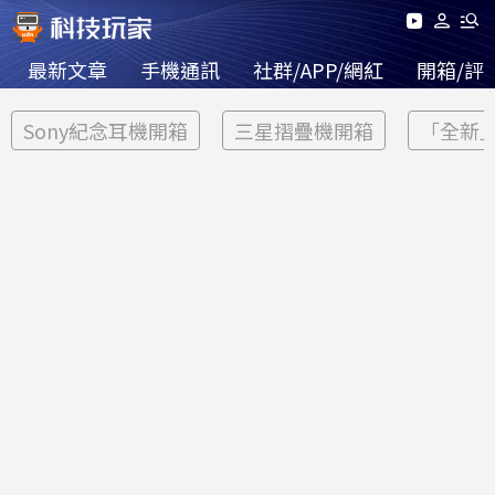
最新文章
手機通訊
社群/APP/網紅
開箱/評
Sony紀念耳機開箱
三星摺疊機開箱
「全新