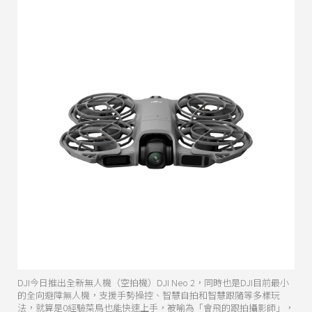
DJI今日推出全新無人機（空拍機）DJI Neo 2，同時也是DJI目前最小
的全向避障無人機，支援手勢操控、智慧自拍和智慧跟隨等多樣玩
法，就算是0經驗菜鳥也能快速上手，被喻為「會飛的跟拍攝影師」，