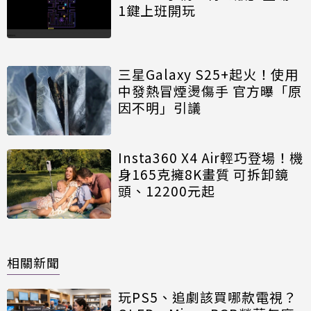
1鍵上班開玩
三星Galaxy S25+起火！使用
中發熱冒煙燙傷手 官方曝「原
因不明」引議
Insta360 X4 Air輕巧登場！機
身165克擁8K畫質 可拆卸鏡
頭、12200元起
相關新聞
玩PS5、追劇該買哪款電視？