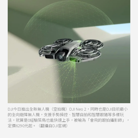
DJI今日推出全新無人機（空拍機）DJI Neo 2，同時也是DJI目前最小
的全向避障無人機，支援手勢操控、智慧自拍和智慧跟隨等多樣玩
法，就算是0經驗菜鳥也能快速上手，被喻為「會飛的跟拍攝影師」，
定價6290元起。（翻攝自DJI官網）