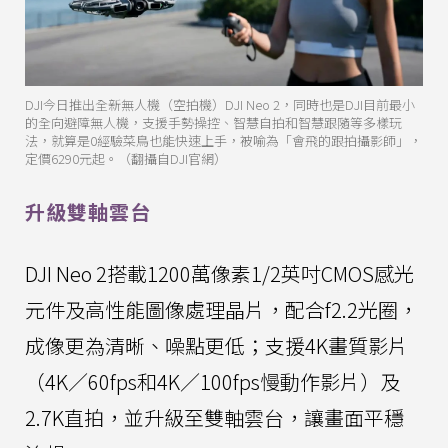
DJI今日推出全新無人機（空拍機）DJI Neo 2，同時也是DJI目前最小
的全向避障無人機，支援手勢操控、智慧自拍和智慧跟隨等多樣玩
法，就算是0經驗菜鳥也能快速上手，被喻為「會飛的跟拍攝影師」，
定價6290元起。（翻攝自DJI官網）
升級雙軸雲台
DJI Neo 2搭載1200萬像素1/2英吋CMOS感光
元件及高性能圖像處理晶片，配合f2.2光圈，
成像更為清晰、噪點更低；支援4K畫質影片
（4K／60fps和4K／100fps慢動作影片）及
2.7K直拍，並升級至雙軸雲台，讓畫面平穩