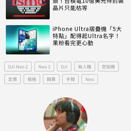
頸！台積電10億美元待封裝
晶片只能枯等
iPhone Ultra摺疊機「5大
特點」配得起Ultra名字！
果粉看完更心動
DJI Neo 2
Neo 2
DJI
無人機
空拍機
定價
規格
開賣
手勢
Neo