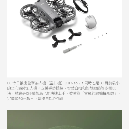
DJI今日推出全新無人機（空拍機）DJI Neo 2，同時也是DJI目前最小
的全向避障無人機，支援手勢操控、智慧自拍和智慧跟隨等多樣玩
法，就算是0經驗菜鳥也能快速上手，被喻為「會飛的跟拍攝影師」，
定價6290元起。（翻攝自DJI官網）