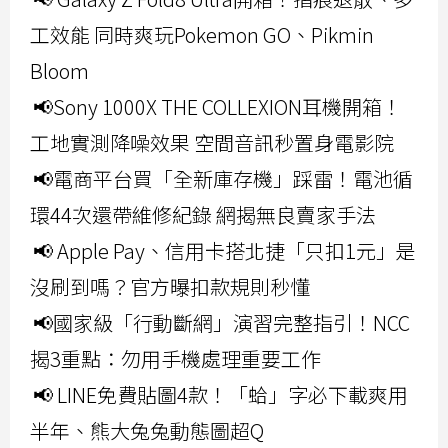
工效能 同時爽玩Pokemon GO、Pikmin
Bloom
📢Sony 1000X THE COLLEXION耳機開箱！
工地實測降噪效果 空間音訊秒置身電影院
📢電商平台買「全新庫存機」踩雷！電池循
環44次還帶維修紀錄 網揭無良賣家手法
📢 Apple Pay、信用卡搭北捷「只扣1元」是
沒刷到嗎？官方曝扣款規則秒懂
📢國家級「行動斷網」演習完整指引！NCC
揭3重點：勿用手機處理重要工作
📢 LINE免費貼圖4款！「蛤」字必下載爽用
半年、熊大兔兔動態圖超Q