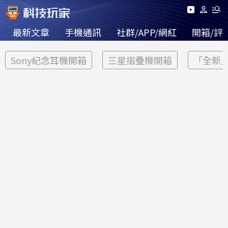
最新文章
手機通訊
社群/APP/網紅
開箱/評
Sony紀念耳機開箱
三星摺疊機開箱
「全新