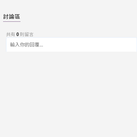
討論區
共有
0
則留言
規範
回覆
還沒有留言，成為第一個發言的人吧！