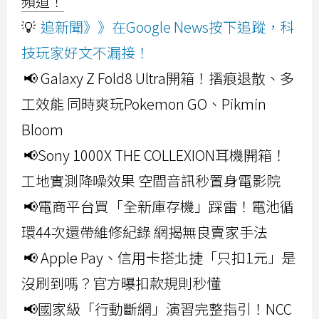
頻道！
💡
追新聞》》在Google News按下追蹤，科
技玩家好文不漏接！
📢 Galaxy Z Fold8 Ultra開箱！摺痕退散、多
工效能 同時爽玩Pokemon GO、Pikmin
Bloom
📢Sony 1000X THE COLLEXION耳機開箱！
工地實測降噪效果 空間音訊秒置身電影院
📢電商平台買「全新庫存機」踩雷！電池循
環44次還帶維修紀錄 網揭無良賣家手法
📢 Apple Pay、信用卡搭北捷「只扣1元」是
沒刷到嗎？官方曝扣款規則秒懂
📢國家級「行動斷網」演習完整指引！NCC