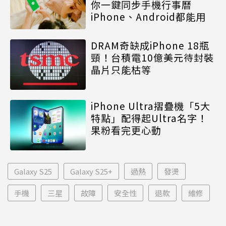
你一鍵同步手機行事曆
iPhone、Android都能用
DRAM奇缺成iPhone 18瓶
頸！台積電10億美元待封裝
晶片只能枯等
iPhone Ultra摺疊機「5大
特點」配得起Ultra名字！
果粉看完更心動
Galaxy S25
Galaxy S25+
過熱
發燙
手機
三星
故障
安全性
退款
維修