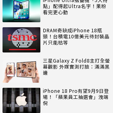
點」配得起Ultra名字！果粉
看完更心動
DRAM奇缺成iPhone 18瓶
頸！台積電10億美元待封裝晶
片只能枯等
三星Galaxy Z Fold8主打全螢
幕觀影 外媒實測打臉：滿滿黑
邊
iPhone 18 Pro有望9月9日登
場！「蘋果員工抽選會」洩端
倪