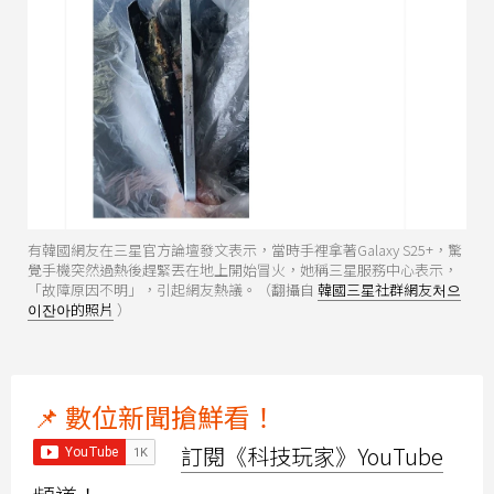
有韓國網友在三星官方論壇發文表示，當時手裡拿著Galaxy S25+，驚
覺手機突然過熱後趕緊丟在地上開始冒火，她稱三星服務中心表示，
「故障原因不明」，引起網友熱議。（翻攝自
韓國三星社群網友처으
이잔아的照片
）
📌 數位新聞搶鮮看！
訂閱《科技玩家》YouTube