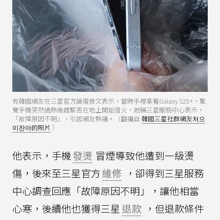
有韓國網友在三星官方論壇發文表示，當時手裡拿著Galaxy S25+，驚
覺手機突然過熱後趕緊丟在地上開始冒火，她稱三星服務中心表示，
「故障原因不明」，引起網友熱議。（翻攝自
韓國三星社群網友처으
이잔아的照片
）
他表示，手機
發燙
冒煙導致他遭到一級燙
傷，後來至三星官方
維修
，卻得到三星服務
中心調查回應「故障原因不明」，讓他相當
心寒，後續他也獲得三星
退款
，但退款條件