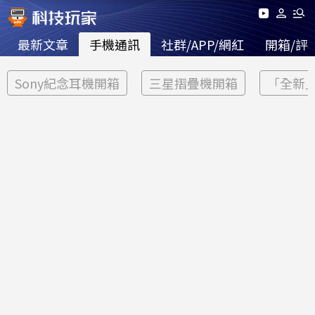
最新文章
手機通訊
社群/APP/網紅
開箱/評
Sony紀念耳機開箱
三星摺疊機開箱
「全新