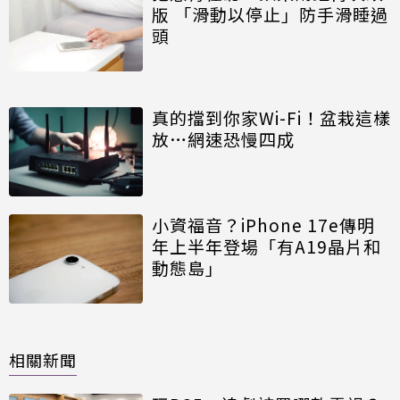
版 「滑動以停止」防手滑睡過
頭
真的擋到你家Wi-Fi！盆栽這樣
放…網速恐慢四成
小資福音？iPhone 17e傳明
年上半年登場「有A19晶片和
動態島」
相關新聞