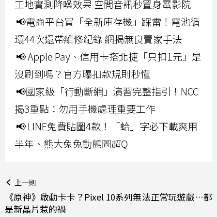
工地實測降噪效果 空間音訊秒置身電影院
📢電商平台買「全新庫存機」踩雷！電池循
環44次還帶維修紀錄 網揭無良賣家手法
📢 Apple Pay、信用卡搭北捷「只扣1元」是
沒刷到嗎？官方曝扣款規則秒懂
📢國家級「行動斷網」演習完整指引！NCC
揭3重點：勿用手機處理重要工作
📢 LINE免費貼圖4款！「蛤」字必下載爽用
半年、熊大兔兔動態圖超Q
上一則
《原神》啟動卡卡？Pixel 10系列無法正常玩遊戲…都
是新晶片惹的禍