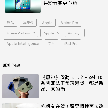
果粉看完更心動
新品
發表會
Apple
Vision Pro
HomePod mini 2
Apple TV
AirTag 2
Apple Intelligence
晶片
iPad Pro
延伸閱讀
《原神》啟動卡卡？Pixel 10
系列無法正常玩遊戲…都是新
晶片惹的禍
抱怨有在聽！蘋果鬧鐘再次改