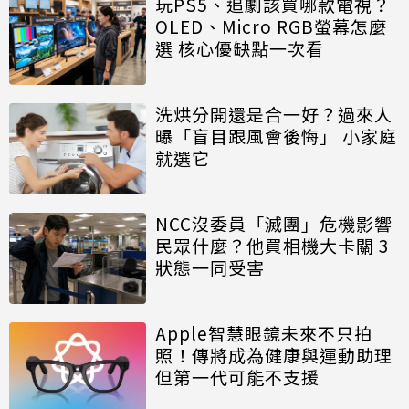
玩PS5、追劇該買哪款電視？
OLED、Micro RGB螢幕怎麼
選 核心優缺點一次看
洗烘分開還是合一好？過來人
曝「盲目跟風會後悔」 小家庭
就選它
NCC沒委員「滅團」危機影響
民眾什麼？他買相機大卡關 3
狀態一同受害
Apple智慧眼鏡未來不只拍
照！傳將成為健康與運動助理
但第一代可能不支援