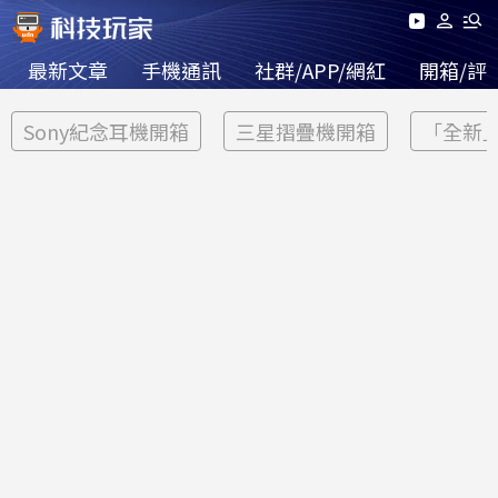
最新文章
手機通訊
社群/APP/網紅
開箱/評
Sony紀念耳機開箱
三星摺疊機開箱
「全新