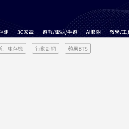
評測
3C家電
遊戲/電競/手遊
AI浪潮
教學/工
新」庫存機
行動斷網
蘋果BTS