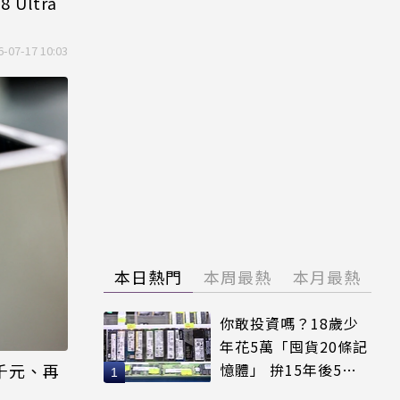
 Ultra
6-07-17 10:03
本日熱門
本周最熱
本月最熱
你敢投資嗎？18歲少
年花5萬「囤貨20條記
千元、再
憶體」 拚15年後5倍
賣出