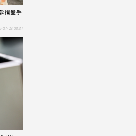
p8三款摺疊手
6-07-23 09:37