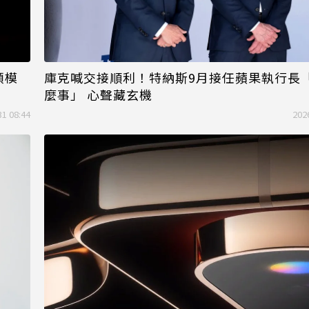
頭模
庫克喊交接順利！特納斯9月接任蘋果執行長
麼事」 心聲藏玄機
31 08:44
202