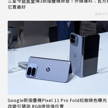
三星今
發表會
傳3款摺疊機齊發！外媒爆料：官方
它賣最好
2026-07-
Google新摺疊機Pixel 11 Pro Fold松樹綠色曝
改變引猜測 RGB燈效換位置