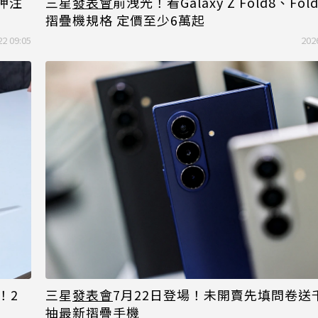
押注
三星
發表會
前洩光！看Galaxy Z Fold8、Fold8
摺疊機規格 定價至少6萬起
22 09:05
202
光！2
三星
發表會
7月22日登場！未開賣先填問卷送
抽最新摺疊手機