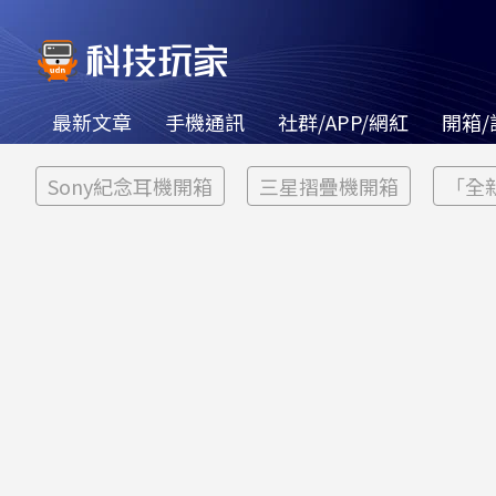
最新文章
手機通訊
社群/APP/網紅
開箱/
Sony紀念耳機開箱
三星摺疊機開箱
「全